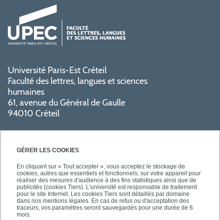
Université Paris-Est Créteil
Faculté des lettres, langues et sciences
humaines
61, avenue du Général de Gaulle
94010 Créteil
GÉRER LES COOKIES
En cliquant sur « Tout accepter », vous acceptez le stockage de
cookies, autres que essentiels et fonctionnels, sur votre appareil pour
réaliser des mesures d'audience à des fins statistiques ainsi que de
PRATIQUE
publicités (cookies Tiers). L'université est responsable de traitement
pour le site Internet. Les cookies Tiers sont détaillés par domaine
dans nos mentions légales. En cas de refus ou d'acceptation des
traceurs, vos paramètres seront sauvegardés pour une durée de 6
NOS FORMATIONS
mois.