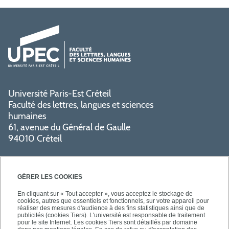
Université Paris-Est Créteil
Faculté des lettres, langues et sciences
humaines
61, avenue du Général de Gaulle
94010 Créteil
GÉRER LES COOKIES
En cliquant sur « Tout accepter », vous acceptez le stockage de
cookies, autres que essentiels et fonctionnels, sur votre appareil pour
réaliser des mesures d'audience à des fins statistiques ainsi que de
PRATIQUE
publicités (cookies Tiers). L'université est responsable de traitement
pour le site Internet. Les cookies Tiers sont détaillés par domaine