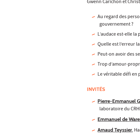
Gwenn Carichon et Christ
Au regard des perso
gouvernement ?
L’audace est-elle la
Quelle est l’erreur 
Peut-on avoir des s
Trop d’amour-propre
Le véritable défi en 
INVITÉS
Pierre-Emmanuel G
laboratoire du CRHEC
Emmanuel de Ware
Arnaud Teyssier
, H