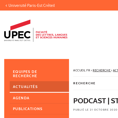
Université Paris-Est Créteil
Aller au contenu
Navigation
Accès directs
Recherche
Navigation secondaire
ACCUEIL FR
›
RECHERCHE
›
AC
EQUIPES DE
RECHERCHE
RECHERCHE
ACTUALITÉS
AGENDA
PODCAST | 
PUBLICATIONS
PUBLIÉ LE 21 OCTOBRE 2020