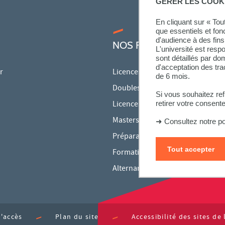
GÉRER LES COOK
En cliquant sur « To
que essentiels et fon
d'audience à des fins 
NOS FORMATIONS
L'université est resp
sont détaillés par d
d'acceptation des tr
r
Licences
de 6 mois.
Doubles licences
Si vous souhaitez re
retirer votre consent
Licences pro
Masters
➜
Consultez notre po
Préparations aux concours
Tout accepter
Formation continue
Alternance
d'accès
Plan du site
Accessibilité des sites d