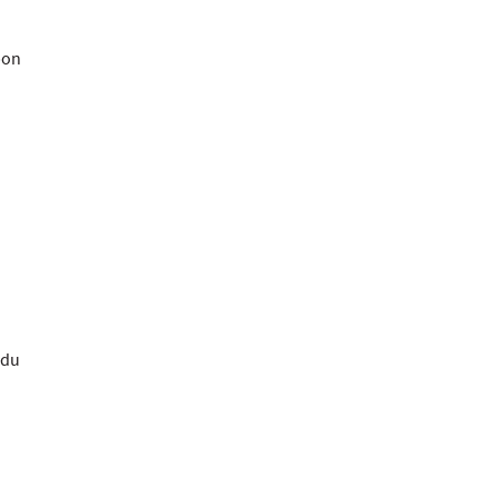
bon
 du