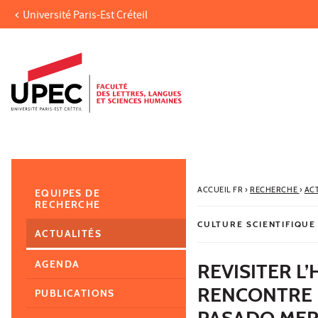
Université Paris-Est Créteil
Aller au contenu
Navigation
Accès directs
Recherche
Navigation secondaire
ACCUEIL FR
›
RECHERCHE
›
AC
EQUIPES DE
RECHERCHE
CULTURE SCIENTIFIQUE
ACTUALITÉS
AGENDA
REVISITER L
RENCONTRE 
PUBLICATIONS
PASADO MER