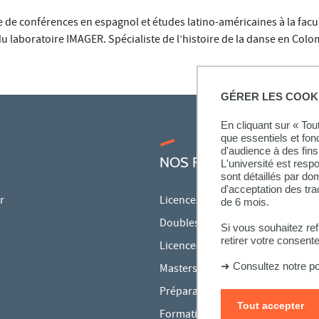
re de conférences en espagnol et études latino-américaines à la fac
 laboratoire IMAGER. Spécialiste de l’histoire de la danse en Colo
GÉRER LES COOK
En cliquant sur « To
que essentiels et fon
d'audience à des fins 
NOS FORMATIONS
L'université est resp
sont détaillés par d
d'acceptation des tr
r
Licences
de 6 mois.
Doubles licences
Si vous souhaitez re
retirer votre consent
Licences pro
➜
Consultez notre po
Masters
Préparations aux concours
Tout accepter
Formation continue