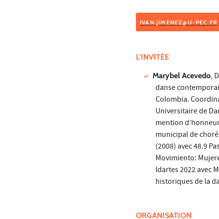
IVAN.JIMENEZ@U-PEC.FR
L'INVITÉE
Marybel Acevedo
, 
danse contemporaine
Colombia. Coordinat
Universitaire de Da
mention d’honneur d
municipal de choré
(2008) avec 48.9 P
Movimiento: Mujeres
Idartes 2022 avec M
historiques de la d
ORGANISATION