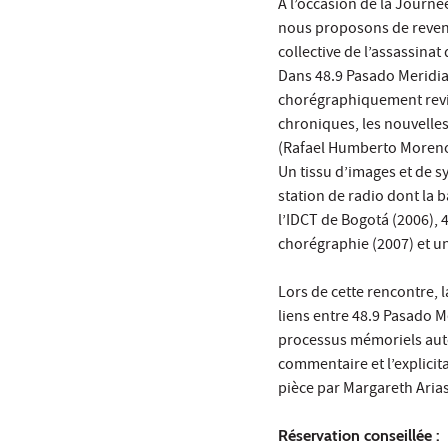
À l’occasion de la Journé
nous proposons de reveni
collective de l’assassinat 
Dans 48.9 Pasado Meridia
chorégraphiquement revis
chroniques, les nouvelles
(Rafael Humberto Moreno 
Un tissu d’images et de 
station de radio dont la 
l’IDCT de Bogotá (2006), 
chorégraphie (2007) et u
Lors de cette rencontre, 
liens entre 48.9 Pasado 
processus mémoriels autou
commentaire et l’explicit
pièce par Margareth Aria
Réservation conseillée :