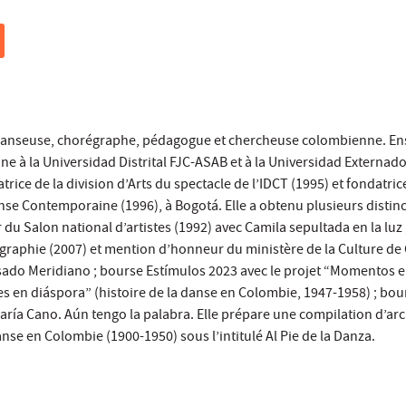
Danseuse, chorégraphe, pédagogue et chercheuse colombienne. En
 à la Universidad Distrital FJC-ASAB et à la Universidad Externad
rice de la division d’Arts du spectacle de l’IDCT (1995) et fondatric
nse Contemporaine (1996), à Bogotá. Elle a obtenu plusieurs distinc
u Salon national d’artistes (1992) avec Camila sepultada en la luz ;
graphie (2007) et mention d’honneur du ministère de la Culture d
asado Meridiano ; bourse Estímulos 2023 avec le projet “Momentos 
 en diáspora” (histoire de la danse en Colombie, 1947-1958) ; bou
aría Cano. Aún tengo la palabra. Elle prépare une compilation d’ar
anse en Colombie (1900-1950) sous l’intitulé Al Pie de la Danza.