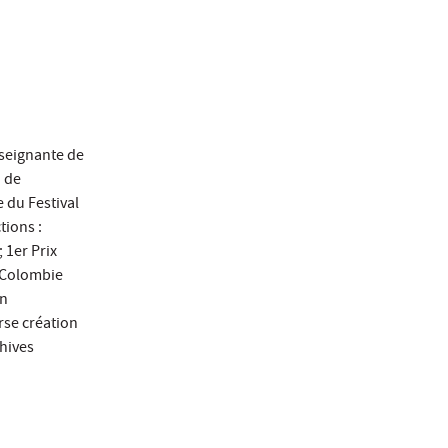
seignante de
o de
e du Festival
tions :
 1er Prix
e Colombie
en
rse création
chives