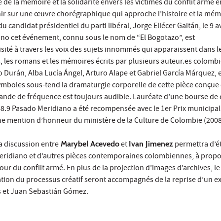
e de la mémoire et la solidarité envers les victimes du conflit armé 
r sur une œuvre chorégraphique qui approche l’histoire et la mém
du candidat présidentiel du parti libéral, Jorge Eliécer Gaitán, le 9 av
no cet événement, connu sous le nom de “El Bogotazo”, est
ité à travers les voix des sujets innommés qui apparaissent dans l
, les romans et les mémoires écrits par plusieurs auteur.es colomb
Durán, Alba Lucía Ángel, Arturo Alape et Gabriel García Márquez, e
symboles sous-tend la dramaturgie corporelle de cette pièce conç
bande de fréquence est toujours audible. Lauréate d’une bourse de 
48.9 Pasado Meridiano a été recompensée avec le 1er Prix municipal
ne mention d’honneur du ministère de la Culture de Colombie (2008
la discussion entre
Marybel Acevedo
et
Ivan Jimenez
permettra d’ét
Meridiano et d’autres pièces contemporaines colombiennes, à prop
r du conflit armé. En plus de la projection d’images d’archives, le
ation du processus créatif seront accompagnés de la reprise d’un ext
s et Juan Sebastián Gómez.