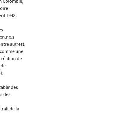
en Colombie,
oire
ril 1948.
es
ien.ne.s
ntre autres).
ue comme une
création de
 de
).
ablir des
os des
rait de la