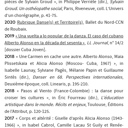
pièces de Sylvain Groud », in Philippe Verrièle (dir.),
Sylvain
Groud. Un osthéopathe social
, Paris, Riveneuve, coll. L’Univers
d’un chorégraphe, p. 41-75.
2020
Rubrique Danse(s) et Territoire(s),
Ballet du Nord-CCN
de Roubaix.
2019
« Una vuelta a lo popular de la danza. El caso del cubano
Alberto Alonso en la década del sesenta »
,
LL Journal
, n° 14/2
[dossier Cuba Joven].
2018
« Une Carmen en cache une autre. Alberto Alonso, Maïa
Plissetskaïa et Alicia Alonso (Moscou- Cuba, 1967) », in
Isabelle Launay, Sylviane Pagès, Mélanie Papin et Guillaume
Sintès (dir.),
Danser en 68. Perspectives internationales
,
Deuxième époque, coll. Linearis, p. 195-210.
2018
« Pasos al Viento (France-Colombie) : la danse pour
croiser les cultures », in Éric Fourreau (dir.),
L'éducation
artistique dans le monde. Récits et enjeux
, Toulouse, Éditions
de l'Attribut, p. 120-125.
2017
« Corps et altérité : Giselle d’après Alicia Alonso (1943-
1966) », in Isabel Cabrol, Camille Lacau St Guily et Renée-