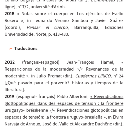
Camilo Bogoya et Nicolas de Ribas (dir.),
L'Entre-deux
[en
ligne], n° 7/2, université d’Artois.
2018
« Notas sobre el cuerpo en Los ejércitos de Evelio
Rosero », in Leonardo Verano Gamboa y Javier Suárez
(coord.),
Pensar el cuerpo
, Barranquilla, Ediciones
Universidad del Norte, p. 413-433.
Traductions
2022
(français-espagnol) Jean-François Hamel,
«
Reapariciones de la modernidad »/« Revenances de la
modernité »
, in Julio Premat (dir.),
Cuadernos LIRICO
, n° 24
[¿Qué pasado para el porvenir? Historias y tiempos de la
literatura].
2019
(espagnol- français) Pablo Albertoni,
« Revendications
glottopolitiques dans des espaces de tension : la frontière
uruguayo- brésilienne »/« Reivindicaciones glotopolíticas en
espacios de tensión: la frontera uruguyo-brasileña »
, in Elvira
Narvaja de Arnoux, José del Valle et Alexandre Duchêne (dir.),