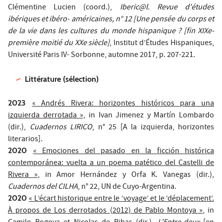
Clémentine Lucien (coord.),
Iberic@l. Revue d'études
ibériques et ibéro- américaines, n° 12 [Une pensée du corps et
de la vie dans les cultures du monde hispanique ? [fin XIXe-
première moitié du XXe siècle]
, Institut d’Études Hispaniques,
Université Paris IV- Sorbonne, automne 2017, p. 207-221.
Littérature (sélection)
2023
« Andrés Rivera: horizontes históricos para una
izquierda derrotada »,
in Ivan Jimenez y Martín Lombardo
(dir.),
Cuadernos LIRICO
, n° 25 [A la izquierda, horizontes
literarios].
2020
« Emociones del pasado en la ficción histórica
contemporánea: vuelta a un poema patético del Castelli de
Rivera »
, in Amor Hernández y Orfa K. Vanegas (dir.),
Cuadernos del CILHA
, n° 22, UN de Cuyo-Argentina.
2020
« L’écart historique entre le ‘voyage’ et le ‘déplacement’.
À propos de Los derrotados (2012) de Pablo Montoya »
, in