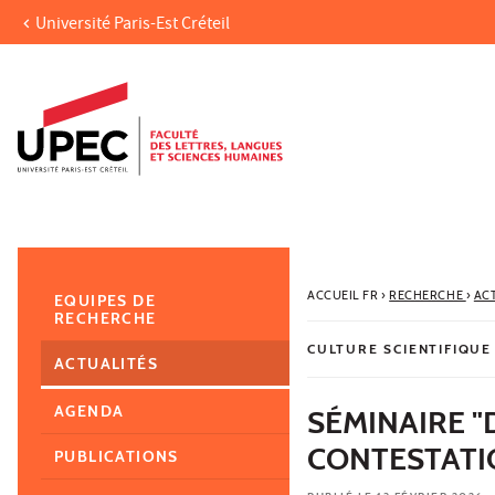
Université Paris-Est Créteil
Aller au contenu
Navigation
Accès directs
Recherche
Navigation secondaire
ACCUEIL FR
›
RECHERCHE
›
AC
EQUIPES DE
RECHERCHE
CULTURE SCIENTIFIQUE
ACTUALITÉS
AGENDA
SÉMINAIRE "
CONTESTATI
PUBLICATIONS