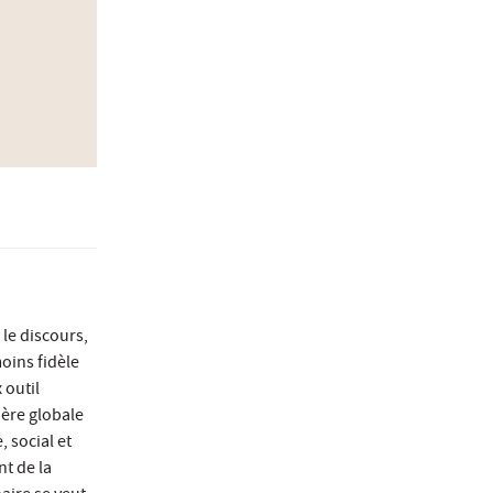
 le discours,
moins fidèle
 outil
ère globale
, social et
nt de la