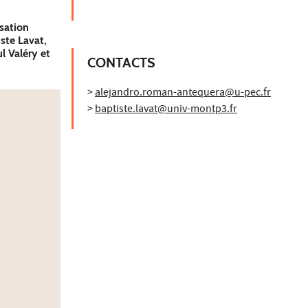
sation
ste Lavat,
l Valéry et
CONTACTS
>
alejandro.roman-antequera@u-pec.fr
>
baptiste.lavat@univ-montp3.fr