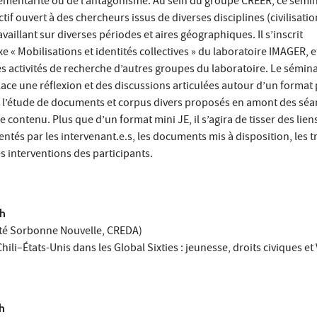
mentarité ou de l’antagonisme. Au sein du groupe CREER, ce sémin
tif ouvert à des chercheurs issus de diverses disciplines (civilisation
vaillant sur diverses périodes et aires géographiques. Il s’inscrit
e « Mobilisations et identités collectives » du laboratoire IMAGER, 
es activités de recherche d’autres groupes du laboratoire. Le sémin
place une réflexion et des discussions articulées autour d’un format
 et l’étude de documents et corpus divers proposés en amont des sé
e contenu. Plus que d’un format mini JE, il s’agira de tisser des lien
entés par les intervenant.e.s, les documents mis à disposition, les 
s interventions des participants.
3h
ité Sorbonne Nouvelle, CREDA)
Chili–États-Unis dans les Global Sixties : jeunesse, droits civiques et
h