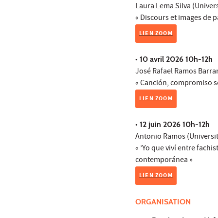
Laura Lema Silva (Univers
« Discours et images de p
LIEN ZOOM
• 10 avril 2026 10h-12h
José Rafael Ramos Barranc
« Canción, compromiso so
LIEN ZOOM
• 12 juin 2026 10h-12h
Antonio Ramos (Université
« ’Yo que viví entre fachis
contemporánea »
LIEN ZOOM
ORGANISATION