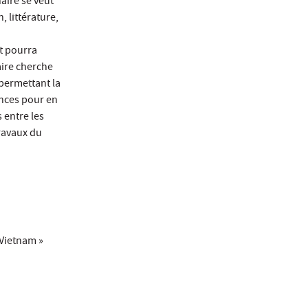
aire se veut
, littérature,
et pourra
aire cherche
 permettant la
ances pour en
s entre les
travaux du
 Vietnam »