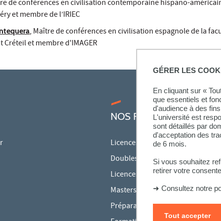
tre de conférences en civilisation contemporaine hispano-américai
léry et membre de l’IRIEC
ntequera
, Maître de conférences en civilisation espagnole de la fac
Est Créteil et membre d'IMAGER
GÉRER LES COOK
En cliquant sur « To
que essentiels et fon
d'audience à des fins 
NOS FORMATIONS
L'université est resp
sont détaillés par d
d'acceptation des tr
r
Licences
de 6 mois.
Doubles licences
Si vous souhaitez re
retirer votre consent
Licences pro
➜
Consultez notre po
Masters
Préparations aux concours
Tout accepter