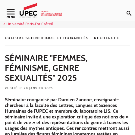
Aller au contenu
Navigation secondaire
MENU
Université Paris-Est Créteil
CULTURE SCIENTIFIQUE ET HUMANITÉS
RECHERCHE
SÉMINAIRE "FEMMES,
FÉMINISME, GENRE
SEXUALITÉS" 2025
PUBLIÉ LE 28 JANVIER 2025
Séminaire coorganisé par Damien Zanone, enseignant-
chercheur à la faculté des Lettres, Langues et Sciences
Humaines de l'UPEC et membre du laboratoire LIS. Ce
séminaire invite à une exploration critique des notions de «
point de vue » et des représentations du genre à travers les
usages des mythes antiques. Ces rencontres mettront aussi
en lumière des figures féminines longtemps restées en