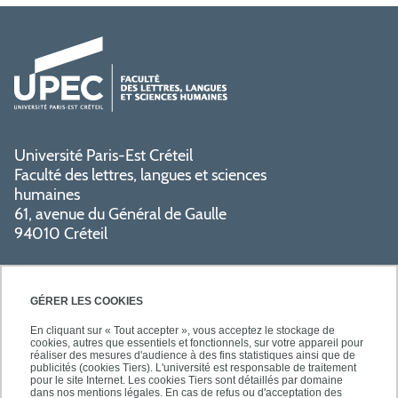
Université Paris-Est Créteil
Faculté des lettres, langues et sciences
humaines
61, avenue du Général de Gaulle
94010 Créteil
GÉRER LES COOKIES
En cliquant sur « Tout accepter », vous acceptez le stockage de
cookies, autres que essentiels et fonctionnels, sur votre appareil pour
réaliser des mesures d'audience à des fins statistiques ainsi que de
PRATIQUE
publicités (cookies Tiers). L'université est responsable de traitement
pour le site Internet. Les cookies Tiers sont détaillés par domaine
dans nos mentions légales. En cas de refus ou d'acceptation des