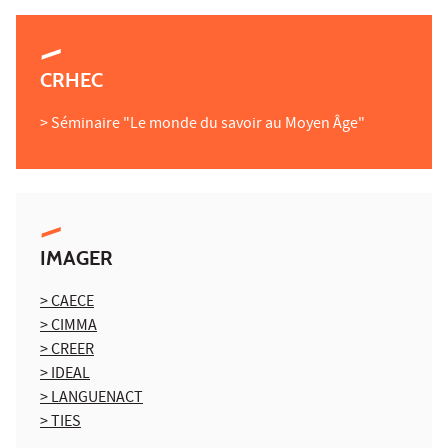
CRHEC
> Séminaire "Le monde du savoir au Moyen Âge"
IMAGER
> CAECE
> CIMMA
> CREER
> IDEAL
> LANGUENACT
> TIES