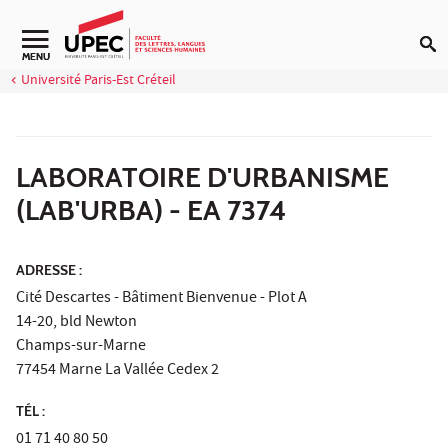
Aller au contenu
Navigation secondaire
MENU
Université Paris-Est Créteil
LABORATOIRE D'URBANISME
(LAB'URBA) - EA 7374
ADRESSE :
Cité Descartes - Bâtiment Bienvenue - Plot A
14-20, bld Newton
Champs-sur-Marne
77454 Marne La Vallée Cedex 2
TÉL :
01 71 40 80 50