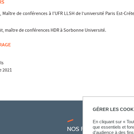
RS
c
,
Maître de conférences à l'UFR LLSH de l’université Paris Est-Crét
it, maître de conférences HDR à Sorbonne Université.
VRAGE
ls
e 2021
GÉRER LES COOK
En cliquant sur « To
que essentiels et fon
NOS FORMATIONS
d'audience à des fins 