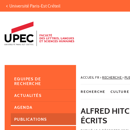
Université Paris-Est Créteil
Aller au contenu
Navigation
Accès directs
Recherche
Navigation secondaire
ACCUEIL FR
›
RECHERCHE
›
PU
EQUIPES DE
RECHERCHE
RECHERCHE
CULTURE
ACTUALITÉS
AGENDA
ALFRED HITC
ÉCRITS
PUBLICATIONS