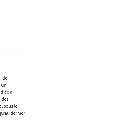
, de
r un
édiée à
n des
e, sous le
qu’au dernier