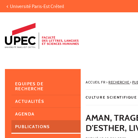
Université Paris-Est Créteil
Aller au contenu
Navigation
Accès directs
Recherche
Navigation secondaire
ACCUEIL FR
›
RECHERCHE
›
PU
EQUIPES DE
RECHERCHE
CULTURE SCIENTIFIQUE
ACTUALITÉS
AGENDA
AMAN, TRAGE
D'ESTHER, LI
PUBLICATIONS