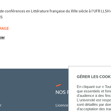
de conférences en Littérature française du XVIe siècle à l'UFR LLSH 
IS
VRAGE
ier
GÉRER LES COOK
En cliquant sur « To
que essentiels et fon
NOS FORMATIONS
d'audience à des fins 
L'université est resp
sont détaillés par d
r
Licences
d'acceptation des tr