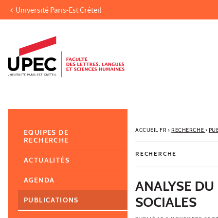
Université Paris-Est Créteil
Aller au contenu
Navigation
Accès directs
Recherche
Navigation secondaire
ACCUEIL FR
›
RECHERCHE
›
PU
EQUIPES DE
RECHERCHE
RECHERCHE
ACTUALITÉS
AGENDA
ANALYSE DU 
SOCIALES
PUBLICATIONS