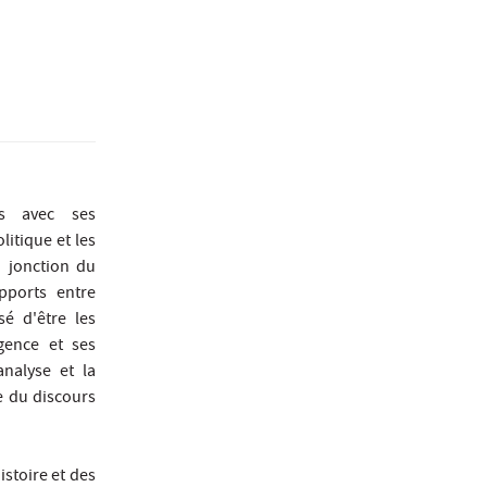
rs avec ses
itique et les
a jonction du
pports entre
sé d'être les
gence et ses
analyse et la
se du discours
istoire et des