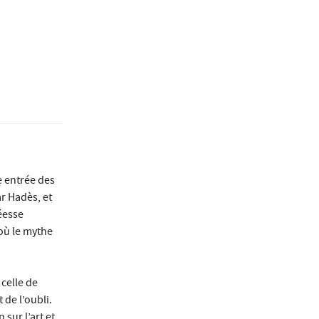
e entrée des
r Hadès, et
déesse
où le mythe
celle de
 de l’oubli.
sur l’art et