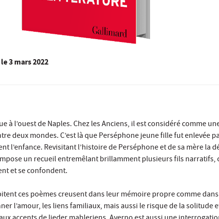
le
3 mars 2022
que à l’ouest de Naples. Chez les Anciens, il est considéré comme un
ntre deux mondes. C’est là que Perséphone jeune fille fut enlevée pa
ent l’enfance. Revisitant l’histoire de Perséphone et de sa mère la 
pose un recueil entremêlant brillamment plusieurs fils narratifs, 
tent et se confondent.
abitent ces poèmes creusent dans leur mémoire propre comme dans 
r l’amour, les liens familiaux, mais aussi le risque de la solitude et
aux accents de lieder mahleriens, Averno est aussi une interrogation 