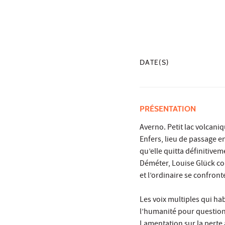
DATE(S)
PRÉSENTATION
Averno. Petit lac volcani
Enfers, lieu de passage e
qu’elle quitta définitivem
Déméter, Louise Glück com
et l’ordinaire se confron
Les voix multiples qui h
l’humanité pour questionne
Lamentation sur la perte 