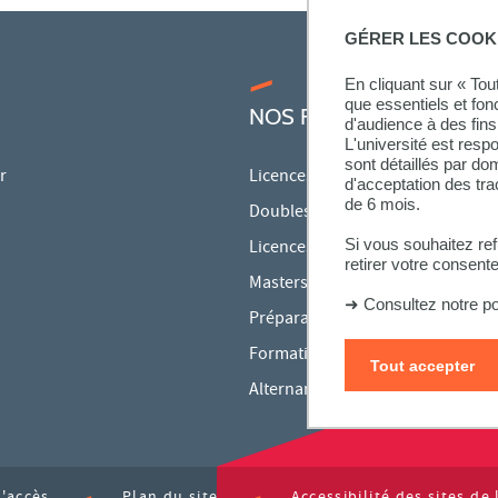
GÉRER LES COOK
En cliquant sur « To
que essentiels et fon
NOS FORMATIONS
d'audience à des fins 
L'université est resp
sont détaillés par d
r
Licences
d'acceptation des tr
de 6 mois.
Doubles licences
Si vous souhaitez re
Licences pro
retirer votre consent
Masters
➜
Consultez notre po
Préparations aux concours
Formation continue
Tout accepter
Alternance