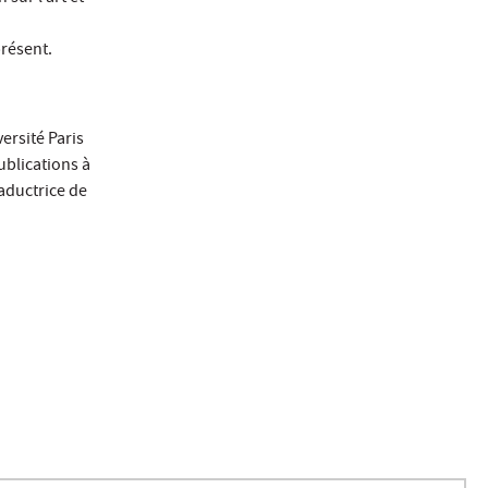
présent.
ersité Paris
ublications à
raductrice de