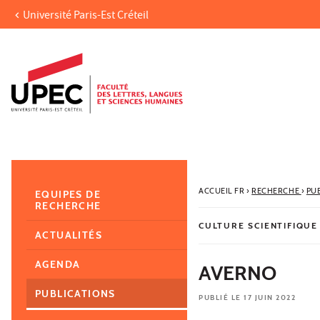
Université Paris-Est Créteil
Aller au contenu
Navigation
Accès directs
Recherche
Navigation secondaire
ACCUEIL FR
›
RECHERCHE
›
PU
EQUIPES DE
RECHERCHE
CULTURE SCIENTIFIQUE
ACTUALITÉS
AGENDA
AVERNO
PUBLICATIONS
PUBLIÉ LE 17 JUIN 2022