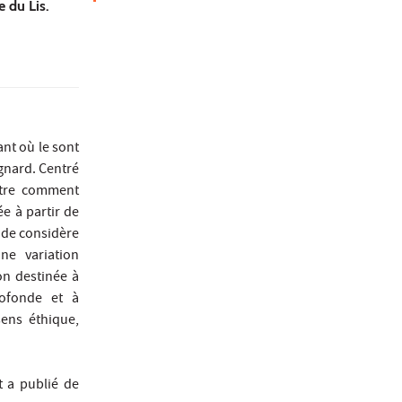
 du Lis.
nt où le sont
gnard. Centré
ntre comment
ée à partir de
tude considère
ne variation
on destinée à
ofonde et à
ens éthique,
t a publié de