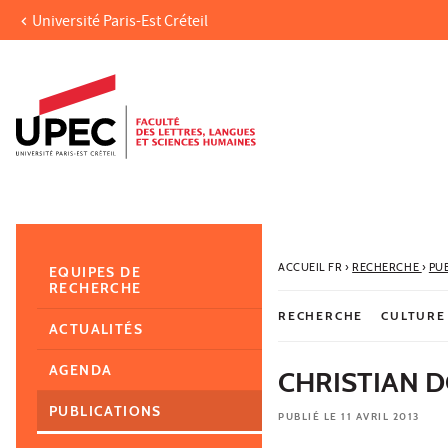
Université Paris-Est Créteil
Aller au contenu
Navigation
Accès directs
Recherche
Navigation secondaire
ACCUEIL FR
›
RECHERCHE
›
PU
EQUIPES DE
RECHERCHE
RECHERCHE
CULTURE
ACTUALITÉS
AGENDA
CHRISTIAN D
PUBLICATIONS
PUBLIÉ LE 11 AVRIL 2013