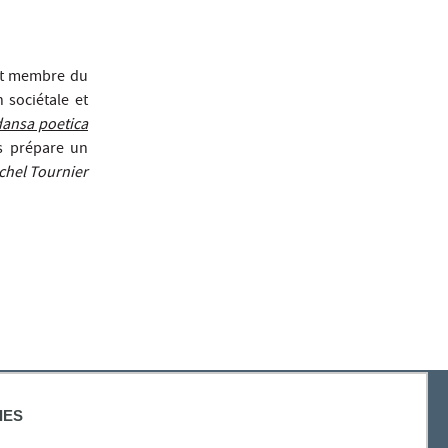
 et membre du
 sociétale et
dansa poetica
s prépare un
chel Tournier
IES