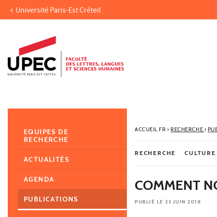
Université Paris-Est Créteil
Aller au contenu
Navigation
Accès directs
Recherche
Navigation secondaire
ACCUEIL FR
›
RECHERCHE
›
PU
EQUIPES DE
RECHERCHE
RECHERCHE
CULTURE
ACTUALITÉS
AGENDA
COMMENT NO
PUBLICATIONS
PUBLIÉ LE 25 JUIN 2018