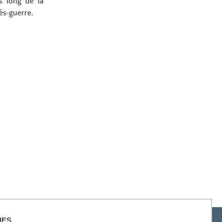
s long de la
ès-guerre.
IES