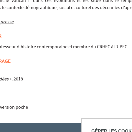
cile Vatican II dans ces évolutions et les situe dans le temp
s le contexte démographique, social et culturel des décennies d’apr
 presse
R
ofesseur d'histoire contemporaine et membre du CRHEC à l'UPEC
VRAGE
idées
», 2018
 version poche
GÉRER LES COOK