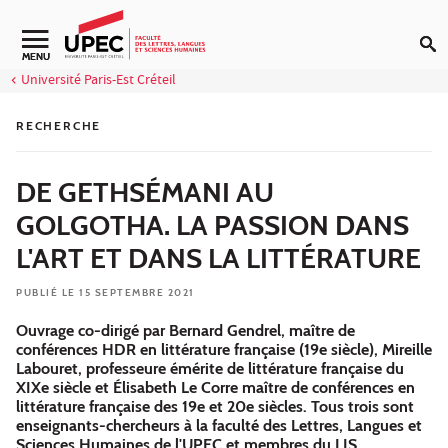
Aller au contenu
Navigation secondaire
MENU
Université Paris-Est Créteil
RECHERCHE
DE GETHSÉMANI AU
GOLGOTHA. LA PASSION DANS
L'ART ET DANS LA LITTÉRATURE
PUBLIÉ LE 15 SEPTEMBRE 2021
Ouvrage co-dirigé par Bernard Gendrel, maître de
conférences HDR en littérature française (19e siècle), Mireille
Labouret, professeure émérite de littérature française du
XIXe siècle et Élisabeth Le Corre maître de conférences en
littérature française des 19e et 20e siècles. Tous trois sont
enseignants-chercheurs à la faculté des Lettres, Langues et
Sciences Humaines de l'UPEC et membres du LIS.