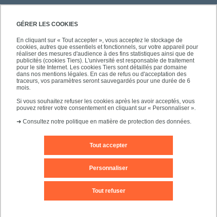
GÉRER LES COOKIES
En cliquant sur « Tout accepter », vous acceptez le stockage de
cookies, autres que essentiels et fonctionnels, sur votre appareil pour
réaliser des mesures d'audience à des fins statistiques ainsi que de
PRATIQUE
publicités (cookies Tiers). L'université est responsable de traitement
pour le site Internet. Les cookies Tiers sont détaillés par domaine
dans nos mentions légales. En cas de refus ou d'acceptation des
traceurs, vos paramètres seront sauvegardés pour une durée de 6
NOS FORMATIONS
mois.
Si vous souhaitez refuser les cookies après les avoir acceptés, vous
pouvez retirer votre consentement en cliquant sur « Personnaliser ».
➜
Consultez notre politique en matière de protection des données.
Tout accepter
Mentions légales
Nous contacter
Personnaliser
Plans d'accès
Plan du site
Tout refuser
Accessibilité des sites de l'UPEC : non conforme