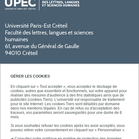
Université Paris-Est Créteil
Faculté des lettres, langues et sciences
humaines
61, avenue du Général de Gaulle
94010 Créteil
GÉRER LES COOKIES
En cliquant sur « Tout accepter », vous acceptez le stockage de
cookies, autres que essentiels et fonctionnels, sur votre appareil pour
réaliser des mesures d'audience à des fins statistiques ainsi que de
PRATIQUE
publicités (cookies Tiers). L'université est responsable de traitement
pour le site Internet. Les cookies Tiers sont détaillés par domaine
dans nos mentions légales. En cas de refus ou d'acceptation des
traceurs, vos paramètres seront sauvegardés pour une durée de 6
NOS FORMATIONS
mois.
Si vous souhaitez refuser les cookies après les avoir acceptés, vous
pouvez retirer votre consentement en cliquant sur « Personnaliser ».
➜
Consultez notre politique en matière de protection des données.