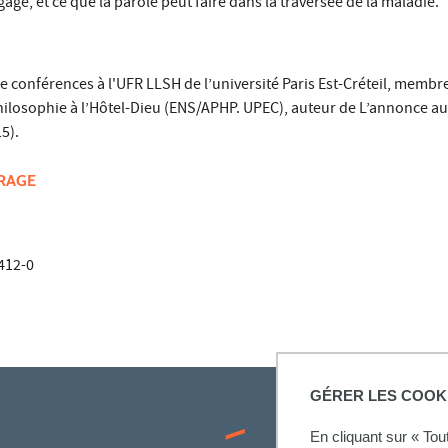
gage, et ce que la parole peut faire dans la traversée de la maladie.
de conférences à l'UFR LLSH de l’université Paris Est-Créteil, membre
 philosophie à l’Hôtel-Dieu (ENS/APHP. UPEC), auteur de L’annonce a
15).
VRAGE
412-0
GÉRER LES COOK
En cliquant sur « To