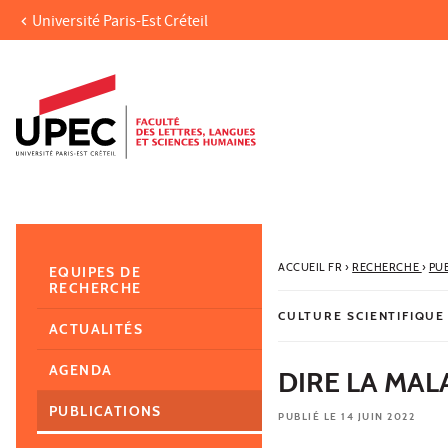
Université Paris-Est Créteil
Aller au contenu
Navigation
Accès directs
Recherche
Navigation secondaire
ACCUEIL FR
›
RECHERCHE
›
PU
EQUIPES DE
RECHERCHE
CULTURE SCIENTIFIQUE
ACTUALITÉS
AGENDA
DIRE LA MAL
PUBLICATIONS
PUBLIÉ LE 14 JUIN 2022