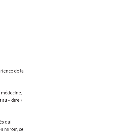
rience de la
t médecine,
 au « dire »
és qui
n miroir, ce