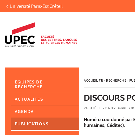
Université Paris-Est Créteil
Aller au contenu
Navigation
Accès directs
Recherche
Navigation secondaire
ACCUEIL FR
›
RECHERCHE
›
PU
EQUIPES DE
RECHERCHE
DISCOURS P
ACTUALITÉS
PUBLIÉ LE 29 NOVEMBRE 20
AGENDA
Numéro coordonné par Emi
PUBLICATIONS
humaines, Céditec).