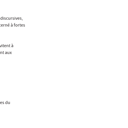
 discursives,
cerné à fortes
vitent à
ent aux
les du