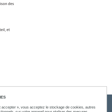
aison des
eil, et
IES
ut accepter », vous acceptez le stockage de cookies, autres
ctionnels, sur votre appareil pour réaliser des mesures