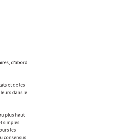
ires, d’abord
ats et de les
lleurs dans le
 au plus haut
et simples
ours les
 du consensus