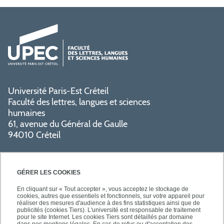
Université Paris-Est Créteil
Faculté des lettres, langues et sciences
humaines
61, avenue du Général de Gaulle
94010 Créteil
GÉRER LES COOKIES
En cliquant sur « Tout accepter », vous acceptez le stockage de
cookies, autres que essentiels et fonctionnels, sur votre appareil pour
réaliser des mesures d'audience à des fins statistiques ainsi que de
PRATIQUE
publicités (cookies Tiers). L'université est responsable de traitement
pour le site Internet. Les cookies Tiers sont détaillés par domaine