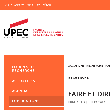
Université Paris-Est Créteil
Aller au contenu
Navigation
Accès directs
Recherche
Navigation secondaire
ACCUEIL FR
›
RECHERCHE
›
PU
EQUIPES DE
RECHERCHE
RECHERCHE
ACTUALITÉS
AGENDA
FAIRE ET DI
PUBLICATIONS
PUBLIÉ LE 4 JUILLET 2018