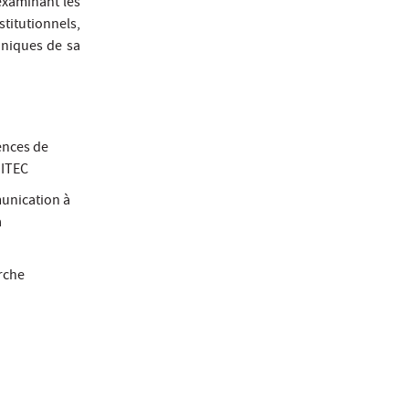
examinant les
titutionnels,
hniques de sa
iences de
DITEC
munication à
a
erche