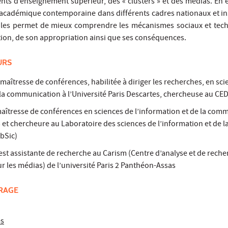
nts d’enseignement supérieur, des « clusters » et des médias. En 
n académique contemporaine dans différents cadres nationaux et ins
ciales permet de mieux comprendre les mécanismes sociaux et tec
tion, de son appropriation ainsi que ses conséquences.
URS
 maîtresse de conférences, habilitée à diriger les recherches, en sc
 la communication à l’Université Paris Descartes, chercheuse au CE
aîtresse de conférences en sciences de l’information et de la com
13 et chercheure au Laboratoire des sciences de l’information et de l
bSic)
est assistante de recherche au Carism (Centre d’analyse et de rech
sur les médias) de l’université Paris 2 Panthéon-Assas
VRAGE
es