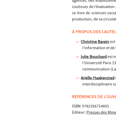
agences, des établisseme
coulisses de l’évaluatio
ce livre de sciences so
production, de sa circula
À PROPOS DES L'AUTE
Christine Barats
est
l’information et de
Julie Bouchard
est m
l’Université Paris 
communication (La
Arielle Haakenstad
interdisciplinaire 
RÉFÉRENCES DE L'OU
ISBN: 9782356714855
Editeur:
Presses des Min