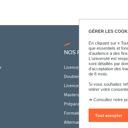
GÉRER LES COOK
En cliquant sur « To
que essentiels et fon
NOS FORMATIONS
d'audience à des fins 
L'université est resp
sont détaillés par d
r
Licences
d'acceptation des tr
de 6 mois.
Doubles licences
Si vous souhaitez re
Licences pro
retirer votre consent
Masters
➜
Consultez notre po
Préparations aux concours
Formation continue
Tout accepter
Alternance