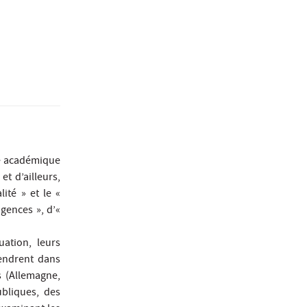
de académique
t d’ailleurs,
lité » et le «
agences », d’«
ation, leurs
gendrent dans
s (Allemagne,
ubliques, des