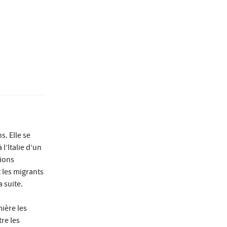
s. Elle se
 l’Italie d’un
tions
t les migrants
 suite.
ière les
tre les