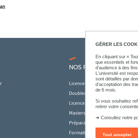
lan
GÉRER LES COOK
En cliquant sur « To
que essentiels et fon
NOS FORMATIONS
d'audience à des fins 
L'université est resp
sont détaillés par d
r
Licences
d'acceptation des tr
de 6 mois.
Doubles licences
Si vous souhaitez re
Licences pro
retirer votre consent
Masters
➜
Consultez notre po
Préparations aux concours
Formation continue
Tout accepter