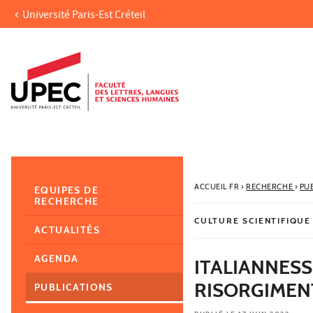
Université Paris-Est Créteil
Aller au contenu
Navigation
Accès directs
Recherche
Navigation secondaire
ACCUEIL FR
›
RECHERCHE
›
PU
EQUIPES DE
RECHERCHE
CULTURE SCIENTIFIQUE
ACTUALITÉS
AGENDA
ITALIANNES
RISORGIMEN
PUBLICATIONS