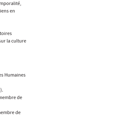
emporalité,
liens en
toires
ur la culture
ces Humaines
).
t membre de
 membre de