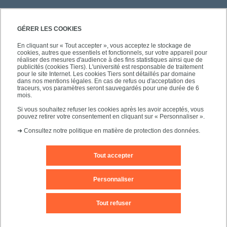
GÉRER LES COOKIES
En cliquant sur « Tout accepter », vous acceptez le stockage de
cookies, autres que essentiels et fonctionnels, sur votre appareil pour
réaliser des mesures d'audience à des fins statistiques ainsi que de
PRATIQUE
publicités (cookies Tiers). L'université est responsable de traitement
pour le site Internet. Les cookies Tiers sont détaillés par domaine
dans nos mentions légales. En cas de refus ou d'acceptation des
traceurs, vos paramètres seront sauvegardés pour une durée de 6
NOS FORMATIONS
mois.
Si vous souhaitez refuser les cookies après les avoir acceptés, vous
pouvez retirer votre consentement en cliquant sur « Personnaliser ».
➜
Consultez notre politique en matière de protection des données.
Tout accepter
Mentions légales
Nous contacter
Personnaliser
Plans d'accès
Plan du site
Tout refuser
Accessibilité des sites de l'UPEC : non conforme