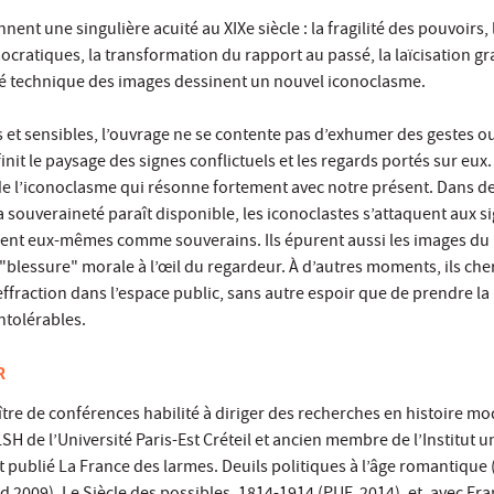
ent une singulière acuité au XIXe siècle : la fragilité des pouvoirs, 
atiques, la transformation du rapport au passé, la laïcisation gra
ité technique des images dessinent un nouvel iconoclasme.
s et sensibles, l’ouvrage ne se contente pas d’exhumer des gestes o
éfinit le paysage des signes conflictuels et les regards portés sur eux. 
e l’iconoclasme qui résonne fortement avec notre présent. Dans d
a souveraineté paraît disponible, les iconoclastes s’attaquent aux si
irment eux-mêmes comme souverains. Ils épurent aussi les images du
e "blessure" morale à l’œil du regardeur. À d’autres moments, ils ch
ffraction dans l’espace public, sans autre espoir que de prendre la
ntolérables.
R
tre de conférences habilité à diriger des recherches en histoire mo
H de l’Université Paris-Est Créteil et ancien membre de l’Institut un
t publié La France des larmes. Deuils politiques à l’âge romantiqu