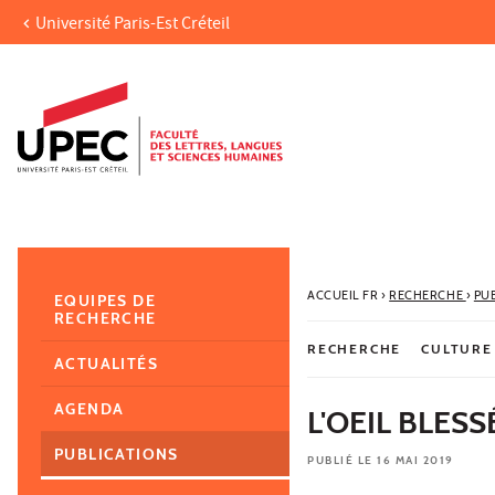
Université Paris-Est Créteil
Aller au contenu
Navigation
Accès directs
Recherche
Navigation secondaire
ACCUEIL FR
›
RECHERCHE
›
PU
EQUIPES DE
RECHERCHE
RECHERCHE
CULTURE
ACTUALITÉS
AGENDA
L'OEIL BLESS
PUBLICATIONS
PUBLIÉ LE 16 MAI 2019