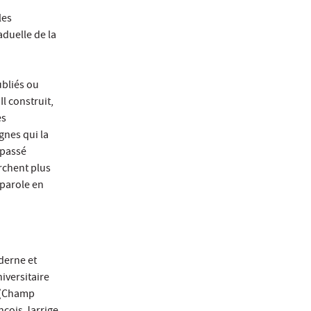
les
duelle de la
ubliés ou
Il construit,
es
gnes qui la
 passé
erchent plus
 parole en
derne et
iversitaire
e (Champ