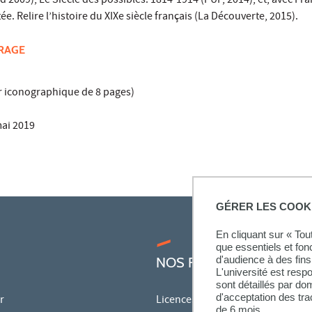
 2009), Le Siècle des possibles. 1814-1914 (PUF, 2014), et, avec Fra
. Relire l’histoire du XIXe siècle français (La Découverte, 2015).
VRAGE
r iconographique de 8 pages)
mai 2019
GÉRER LES COOK
En cliquant sur « To
que essentiels et fon
d'audience à des fins 
NOS FORMATIONS
L'université est resp
sont détaillés par d
d'acceptation des tr
r
Licences
de 6 mois.