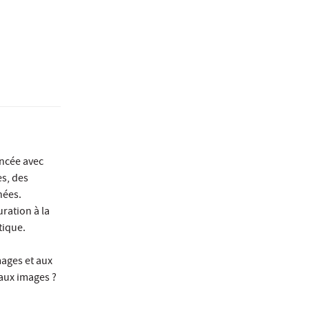
ancée avec
es, des
nées.
uration à la
tique.
mages et aux
s aux images ?