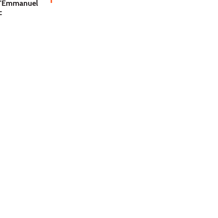
e d'Emmanuel
c