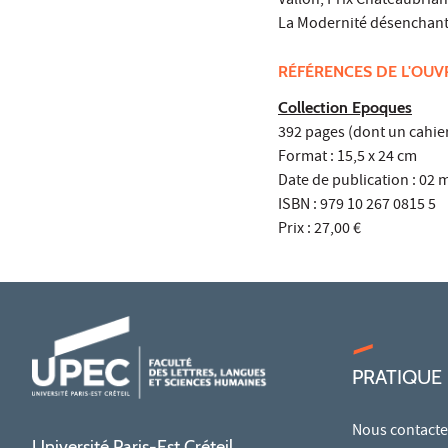
Vallon, Prix Chateaubriand
La Modernité désenchantée
RÉFÉRENCES DE L'OU
Collection Epoques
392 pages (dont un cahie
Format : 15,5 x 24 cm
Date de publication : 02 
ISBN : 979 10 267 0815 5
Prix : 27,00 €
PRATIQUE
Nous contacte
Université Paris-Est Créteil