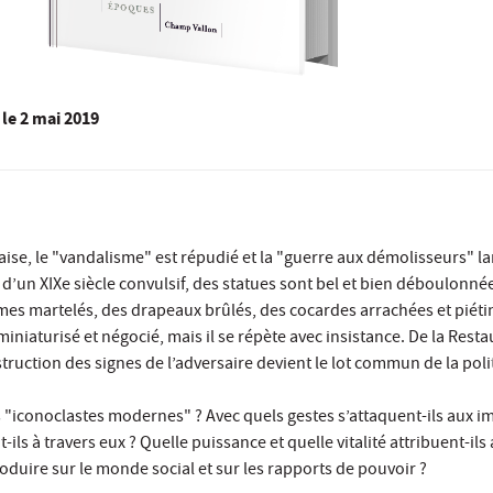
le
2 mai 2019
aise, le "vandalisme" est répudié et la "guerre aux démolisseurs" l
 d’un XIXe siècle convulsif, des statues sont bel et bien déboulonné
mes martelés, des drapeaux brûlés, des cocardes arrachées et piéti
iniaturisé et négocié, mais il se répète avec insistance. De la Resta
ruction des signes de l’adversaire devient le lot commun de la poli
s "iconoclastes modernes" ? Avec quels gestes s’attaquent-ils aux i
t-ils à travers eux ? Quelle puissance et quelle vitalité attribuent-il
roduire sur le monde social et sur les rapports de pouvoir ?