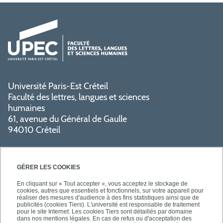
Université Paris-Est Créteil
Faculté des lettres, langues et sciences
humaines
61, avenue du Général de Gaulle
94010 Créteil
GÉRER LES COOKIES
En cliquant sur « Tout accepter », vous acceptez le stockage de
cookies, autres que essentiels et fonctionnels, sur votre appareil pour
réaliser des mesures d'audience à des fins statistiques ainsi que de
PRATIQUE
publicités (cookies Tiers). L'université est responsable de traitement
pour le site Internet. Les cookies Tiers sont détaillés par domaine
dans nos mentions légales. En cas de refus ou d'acceptation des