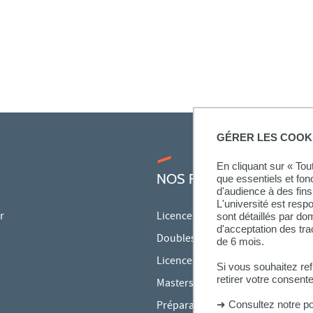
GÉRER LES COOK
En cliquant sur « To
NOS FORMATIONS
que essentiels et fon
d'audience à des fins 
L'université est resp
r
Licences
sont détaillés par d
d'acceptation des tr
Doubles licences
de 6 mois.
Licences pro
Si vous souhaitez re
retirer votre consent
Masters
Préparations aux concours
➜
Consultez notre po