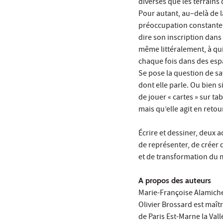
diverses que les terrains 
Pour autant, au–delà de l
préoccupation constante av
dire son inscription dans 
même littéralement, à qui 
chaque fois dans des espac
Se pose la question de sav
dont elle parle. Ou bien s
de jouer « cartes » sur t
mais qu’elle agit en reto
Écrire et dessiner, deux a
de représenter, de créer 
et de transformation du
A propos des auteurs
Marie-Françoise Alamichel
Olivier Brossard est maît
de Paris Est-Marne la Vall