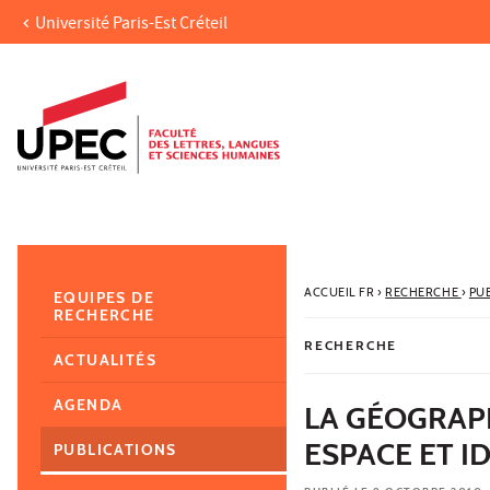
Université Paris-Est Créteil
Aller au contenu
Navigation
Accès directs
Recherche
Navigation secondaire
ACCUEIL FR
›
RECHERCHE
›
PU
EQUIPES DE
RECHERCHE
RECHERCHE
ACTUALITÉS
AGENDA
LA GÉOGRAP
ESPACE ET I
PUBLICATIONS