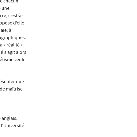
de chacun.
e une
re, c’est-à-
ropose d’elle-
aie, à
géographiques.
 « réalité »
l s’agit alors
métisme veule
présenter que
de maîtrise
e anglais.
l'Université