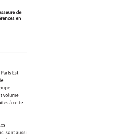
esseure de
férences en
 Paris Est
de
groupe
nt volume
ites à cette
les
ci sont aussi