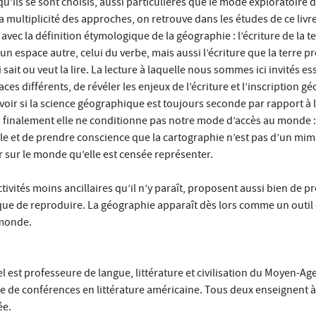
qu’ils se sont choisis, aussi particulières que le mode exploratoire 
a multiplicité des approches, on retrouve dans les études de ce livr
ec la définition étymologique de la géographie : l’écriture de la ter
un espace autre, celui du verbe, mais aussi l’écriture que la terre p
sait ou veut la lire. La lecture à laquelle nous sommes ici invités ess
es différents, de révéler les enjeux de l’écriture et l’inscription 
oir si la science géographique est toujours seconde par rapport à la
i finalement elle ne conditionne pas notre mode d’accès au monde : i
able et de prendre conscience que la cartographie n’est pas d’un mi
ur sur le monde qu’elle est censée représenter.
ctivités moins ancillaires qu’il n’y paraît, proposent aussi bien de 
que de reproduire. La géographie apparaît dès lors comme un outil 
 monde.
 est professeure de langue, littérature et civilisation du Moyen-Ag
re de conférences en littérature américaine. Tous deux enseignent à 
ée.