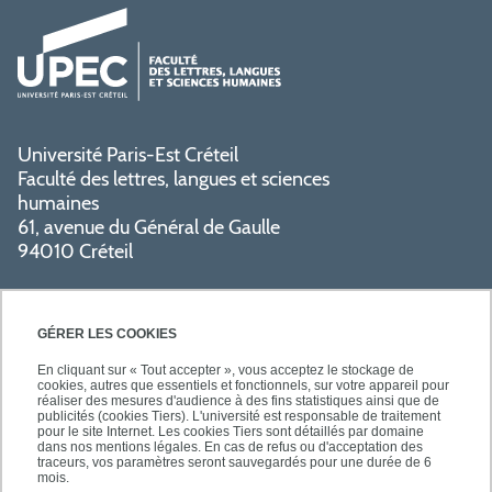
Université Paris-Est Créteil
Faculté des lettres, langues et sciences
humaines
61, avenue du Général de Gaulle
94010 Créteil
GÉRER LES COOKIES
En cliquant sur « Tout accepter », vous acceptez le stockage de
cookies, autres que essentiels et fonctionnels, sur votre appareil pour
réaliser des mesures d'audience à des fins statistiques ainsi que de
PRATIQUE
publicités (cookies Tiers). L'université est responsable de traitement
pour le site Internet. Les cookies Tiers sont détaillés par domaine
dans nos mentions légales. En cas de refus ou d'acceptation des
traceurs, vos paramètres seront sauvegardés pour une durée de 6
NOS FORMATIONS
mois.