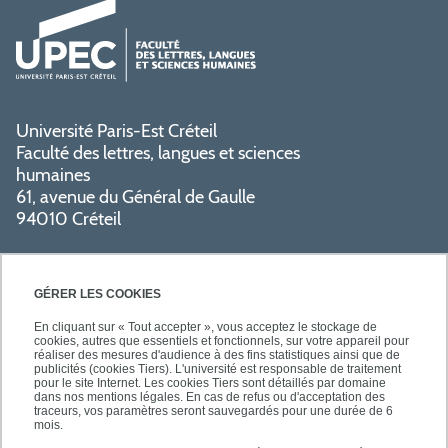
Université Paris-Est Créteil
Faculté des lettres, langues et sciences
humaines
61, avenue du Général de Gaulle
94010 Créteil
GÉRER LES COOKIES
En cliquant sur « Tout accepter », vous acceptez le stockage de
cookies, autres que essentiels et fonctionnels, sur votre appareil pour
réaliser des mesures d'audience à des fins statistiques ainsi que de
PRATIQUE
publicités (cookies Tiers). L'université est responsable de traitement
pour le site Internet. Les cookies Tiers sont détaillés par domaine
dans nos mentions légales. En cas de refus ou d'acceptation des
traceurs, vos paramètres seront sauvegardés pour une durée de 6
NOS FORMATIONS
mois.