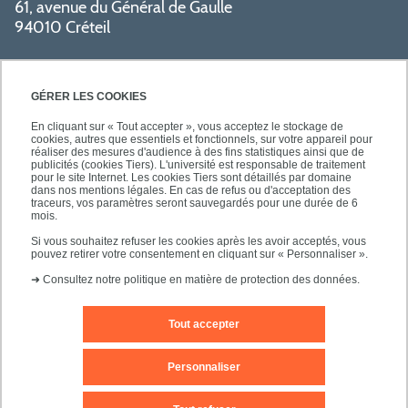
61, avenue du Général de Gaulle
94010 Créteil
GÉRER LES COOKIES
En cliquant sur « Tout accepter », vous acceptez le stockage de
cookies, autres que essentiels et fonctionnels, sur votre appareil pour
réaliser des mesures d'audience à des fins statistiques ainsi que de
PRATIQUE
publicités (cookies Tiers). L'université est responsable de traitement
pour le site Internet. Les cookies Tiers sont détaillés par domaine
dans nos mentions légales. En cas de refus ou d'acceptation des
traceurs, vos paramètres seront sauvegardés pour une durée de 6
NOS FORMATIONS
mois.
Si vous souhaitez refuser les cookies après les avoir acceptés, vous
pouvez retirer votre consentement en cliquant sur « Personnaliser ».
➜
Consultez notre politique en matière de protection des données.
Tout accepter
Mentions légales
Nous contacter
Personnaliser
Plans d'accès
Plan du site