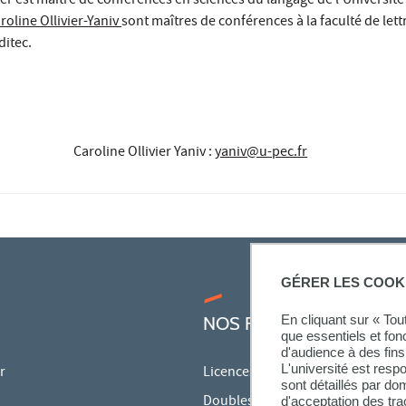
r est maître de conférences en sciences du langage de l'Université
roline Ollivier-Yaniv
sont maîtres de conférences à la faculté de lett
ditec.
Caroline Ollivier Yaniv
:
yaniv@u-pec.fr
GÉRER LES COOK
En cliquant sur « To
NOS FORMATIONS
que essentiels et fon
d'audience à des fins 
L'université est resp
r
Licences
sont détaillés par d
Doubles licences
d'acceptation des tr