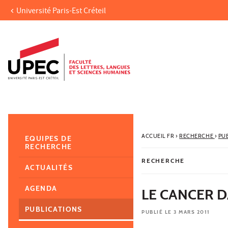
Université Paris-Est Créteil
Aller au contenu
Navigation
Accès directs
Recherche
Navigation secondaire
ACCUEIL FR
›
RECHERCHE
›
PU
EQUIPES DE
RECHERCHE
RECHERCHE
ACTUALITÉS
AGENDA
LE CANCER D
PUBLICATIONS
PUBLIÉ LE 3 MARS 2011