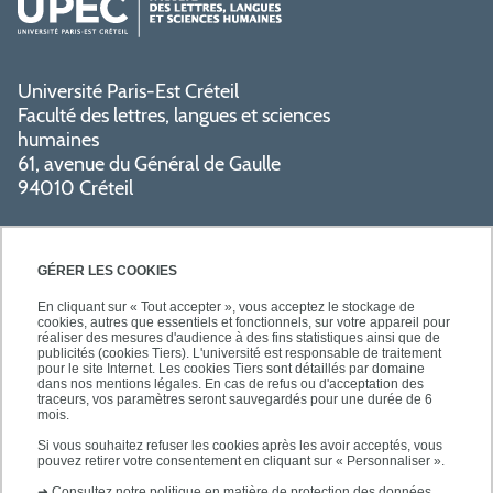
Université Paris-Est Créteil
Faculté des lettres, langues et sciences
humaines
61, avenue du Général de Gaulle
94010 Créteil
GÉRER LES COOKIES
En cliquant sur « Tout accepter », vous acceptez le stockage de
cookies, autres que essentiels et fonctionnels, sur votre appareil pour
réaliser des mesures d'audience à des fins statistiques ainsi que de
PRATIQUE
publicités (cookies Tiers). L'université est responsable de traitement
pour le site Internet. Les cookies Tiers sont détaillés par domaine
dans nos mentions légales. En cas de refus ou d'acceptation des
traceurs, vos paramètres seront sauvegardés pour une durée de 6
NOS FORMATIONS
mois.
Si vous souhaitez refuser les cookies après les avoir acceptés, vous
pouvez retirer votre consentement en cliquant sur « Personnaliser ».
➜
Consultez notre politique en matière de protection des données.