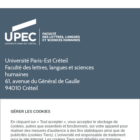
Université Paris-Est Créteil
Faculté des lettres, langues et sciences
humaines
61, avenue du Général de Gaulle
94010 Créteil
GÉRER LES COOKIES
En cliquant sur « Tout accepter », vous acceptez le stockage de
cookies, autres que essentiels et fonctionnels, sur votre appareil pour
réaliser des mesures d'audience à des fins statistiques ainsi que de
PRATIQUE
publicités (cookies Tiers). L'université est responsable de traitement
pour le site Internet. Les cookies Tiers sont détaillés par domaine