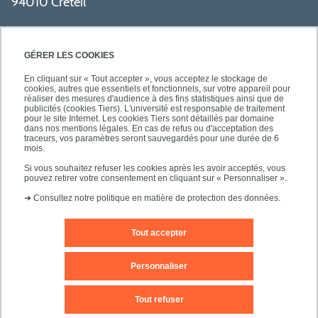
94010 Créteil
GÉRER LES COOKIES
En cliquant sur « Tout accepter », vous acceptez le stockage de
cookies, autres que essentiels et fonctionnels, sur votre appareil pour
réaliser des mesures d'audience à des fins statistiques ainsi que de
PRATIQUE
publicités (cookies Tiers). L'université est responsable de traitement
pour le site Internet. Les cookies Tiers sont détaillés par domaine
dans nos mentions légales. En cas de refus ou d'acceptation des
traceurs, vos paramètres seront sauvegardés pour une durée de 6
NOS FORMATIONS
mois.
Si vous souhaitez refuser les cookies après les avoir acceptés, vous
pouvez retirer votre consentement en cliquant sur « Personnaliser ».
➜
Consultez notre politique en matière de protection des données.
Tout accepter
Mentions légales
Nous contacter
Personnaliser
Plans d'accès
Plan du site
Tout refuser