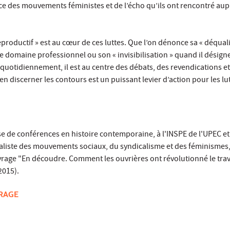
ce des mouvements féministes et de l’écho qu’ils ont rencontré aup
eproductif » est au cœur de ces luttes. Que l’on dénonce sa « déquali
le domaine professionnel ou son « invisibilisation » quand il désign
uotidiennement, il est au centre des débats, des revendications et
en discerner les contours est un puissant levier d’action pour les lu
se de conférences en histoire contemporaine, à l'INSPE de l'UPEC 
aliste des mouvements sociaux, du syndicalisme et des féminismes,
age "En découdre. Comment les ouvrières ont révolutionné le trava
 2015).
VRAGE