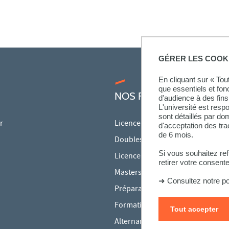
GÉRER LES COOK
En cliquant sur « To
que essentiels et fon
NOS FORMATIONS
d'audience à des fins 
L'université est resp
sont détaillés par d
r
Licences
d'acceptation des tr
de 6 mois.
Doubles licences
Si vous souhaitez re
Licences pro
retirer votre consent
Masters
➜
Consultez notre po
Préparations aux concours
Formation continue
Tout accepter
Alternance