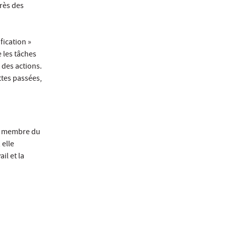
rès des
fication »
e les tâches
 des actions.
ttes passées,
et membre du
 elle
il et la