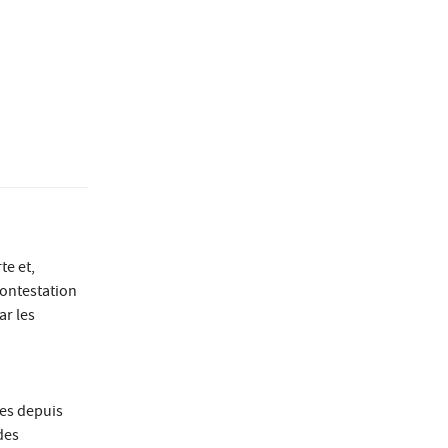
te et,
contestation
ar les
les depuis
des