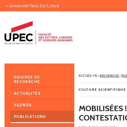
Université Paris-Est Créteil
Aller au contenu
Navigation
Accès directs
Recherche
Navigation secondaire
ACCUEIL FR
›
RECHERCHE
›
PU
EQUIPES DE
RECHERCHE
CULTURE SCIENTIFIQUE
ACTUALITÉS
AGENDA
MOBILISÉES 
CONTESTATI
PUBLICATIONS