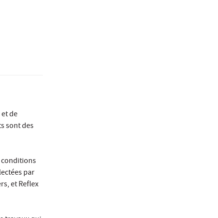
 et de
ts sont des
 conditions
llectées par
rs, et Reflex