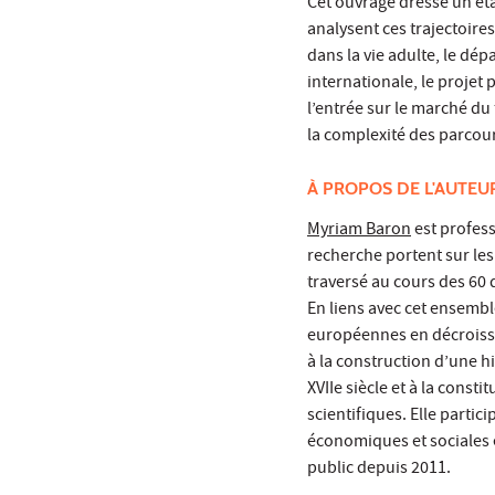
Cet ouvrage dresse un éta
analysent ces trajectoires
dans la vie adulte, le dépa
internationale, le projet p
l’entrée sur le marché du
la complexité des parcour
À PROPOS DE L'AUTEU
Myriam Baron
est profess
recherche portent sur les
traversé au cours des 60 d
En liens avec cet ensembl
européennes en décroissan
à la construction d’une hi
XVIIe siècle et à la cons
scientifiques. Elle partic
économiques et sociales e
public depuis 2011.