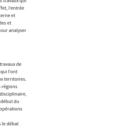
s travaux qui
fet, l’entrée
terne et
des et
pour analyser
 travaux de
qui l’ont
x territoires.
s régions
isciplinaire,
e début du
oopérations
 le débat