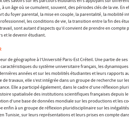
t des savoirs sur les parcours étudiants en s’appuyant sur différent
, à un âge où se cumulent, souvent, des périodes clés de la vie. En ef
rt du foyer parental, la mise en couple, la parentalité, la mobilité in
rofessionnel, les conditions de vie, la transition entre la fin des étu
 travail, sont autant d’aspects qu’il convient de prendre en compte 
s et le devenir étudiant.
R
eur de géographie à l’Université Paris-Est Créteil. Une partie de ses
 caractéristiques du système universitaire français, les dynamiques 
ernières années et sur les mobilités étudiantes et leurs rapports au
e de travaux, elle s’est intégrée dans un groupe de recherche sur le
ce. Elle a participé également, dans le cadre d’une réflexion plurid
stoire spatialisée des institutions scientifiques françaises depuis l
titution d’une base de données mondiale sur les productions et les c
ipe enfin à un groupe de réflexion pluridisciplinaire sur les inégalités
n Tunisie, sur leurs représentations et leurs prises en compte dans