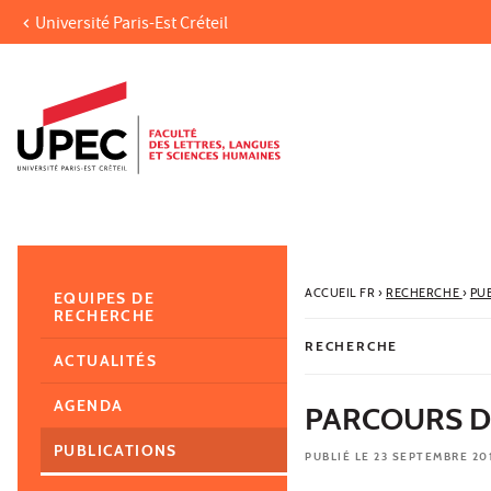
Université Paris-Est Créteil
Aller au contenu
Navigation
Accès directs
Recherche
Navigation secondaire
ACCUEIL FR
›
RECHERCHE
›
PU
EQUIPES DE
RECHERCHE
RECHERCHE
ACTUALITÉS
AGENDA
PARCOURS D
PUBLICATIONS
PUBLIÉ LE 23 SEPTEMBRE 20