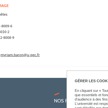
VRAGE
uêtes
2-8009-6
8010-2
32-8008-9
myriam.baron@u-pec.fr
GÉRER LES COOK
En cliquant sur « To
que essentiels et fon
d'audience à des fins 
NOS FORMATIONS
L'université est resp
sont détaillés par d