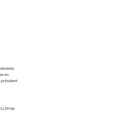
dentiels
ise en
r président
é LLSH de