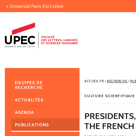
Université Paris-Est Créteil
Aller au contenu
Navigation
Accès directs
Recherche
Navigation secondaire
ACCUEIL FR
›
RECHERCHE
›
PU
EQUIPES DE
RECHERCHE
CULTURE SCIENTIFIQUE
ACTUALITÉS
AGENDA
PRESIDENTS,
THE FRENCH 
PUBLICATIONS