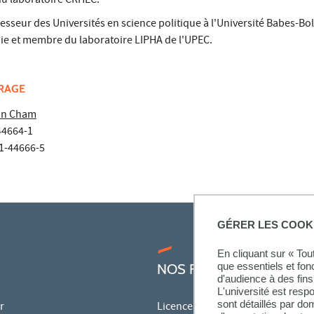
u laboratoire CRHEC.
esseur des Universités en science politique à l'Université Babes-Bol
 et membre du laboratoire LIPHA de l'UPEC.
VRAGE
lan Cham
44664-1
31-44666-5
GÉRER LES COOK
En cliquant sur « To
que essentiels et fon
NOS FORMATIONS
d'audience à des fins 
L'université est resp
sont détaillés par d
r
Licences