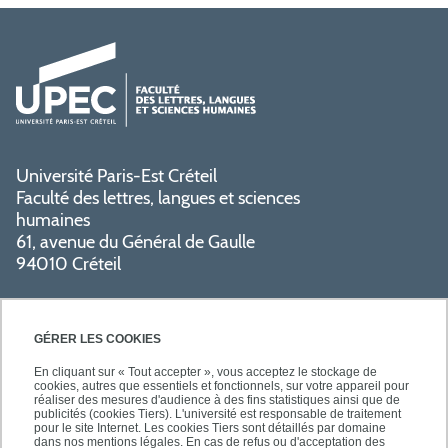
Université Paris-Est Créteil
Faculté des lettres, langues et sciences
humaines
61, avenue du Général de Gaulle
94010 Créteil
GÉRER LES COOKIES
En cliquant sur « Tout accepter », vous acceptez le stockage de
cookies, autres que essentiels et fonctionnels, sur votre appareil pour
réaliser des mesures d'audience à des fins statistiques ainsi que de
PRATIQUE
publicités (cookies Tiers). L'université est responsable de traitement
pour le site Internet. Les cookies Tiers sont détaillés par domaine
dans nos mentions légales. En cas de refus ou d'acceptation des