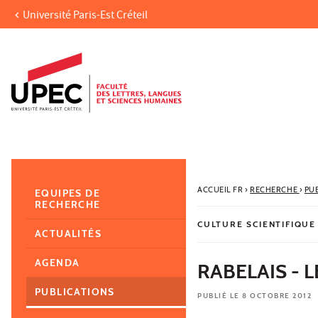
Université Paris-Est Créteil
Aller au contenu
Navigation
Accès directs
Recherche
Navigation secondaire
ACCUEIL FR
›
RECHERCHE
›
PU
EQUIPES DE
RECHERCHE
CULTURE SCIENTIFIQUE
ACTUALITÉS
AGENDA
RABELAIS - 
PUBLICATIONS
PUBLIÉ LE 8 OCTOBRE 2012