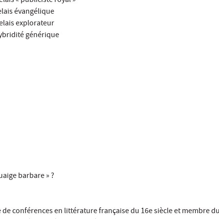
lais « publiciste royal »
elais évangélique
elais explorateur
’hybridité générique
guaige barbare » ?
 de conférences en littérature française du 16e siècle et membre du