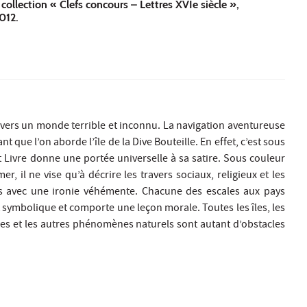
collection « Clefs concours – Lettres XVIe siècle »,
012.
ravers un monde terrible et inconnu. La navigation aventureuse
nt que l’on aborde l’île de la Dive Bouteille. En effet, c’est sous
t Livre donne une portée universelle à sa satire. Sous couleur
, il ne vise qu’à décrire les travers sociaux, religieux et les
és avec une ironie véhémente. Chacune des escales aux pays
t symbolique et comporte une leçon morale. Toutes les îles, les
nes et les autres phénomènes naturels sont autant d’obstacles