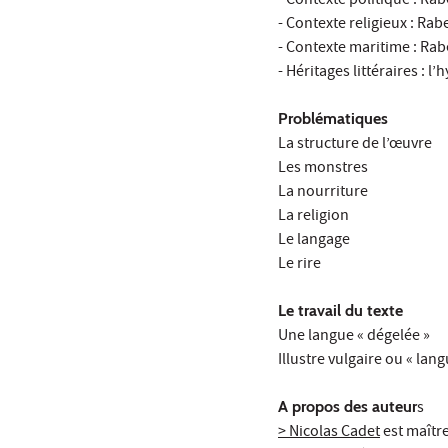
- Contexte politique : Rabe
- Contexte religieux : Rab
- Contexte maritime : Rab
- Héritages littéraires : l
Problématiques
La structure de l’œuvre
Les monstres
La nourriture
La religion
Le langage
Le rire
Le travail du texte
Une langue « dégelée »
Illustre vulgaire ou « lan
A propos des auteur
s
> Nicolas Cadet
est maître