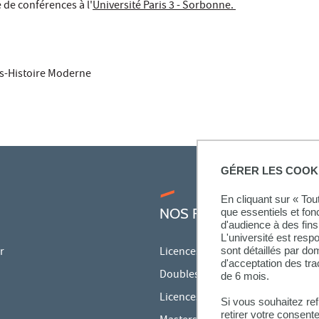
 de conférences à l'
Université Paris 3 - Sorbonne.
rs-Histoire Moderne
GÉRER LES COOK
En cliquant sur « To
NOS FORMATIONS
que essentiels et fon
d'audience à des fins 
L'université est resp
r
Licences
sont détaillés par d
d'acceptation des tr
Doubles licences
de 6 mois.
Licences pro
Si vous souhaitez re
retirer votre consent