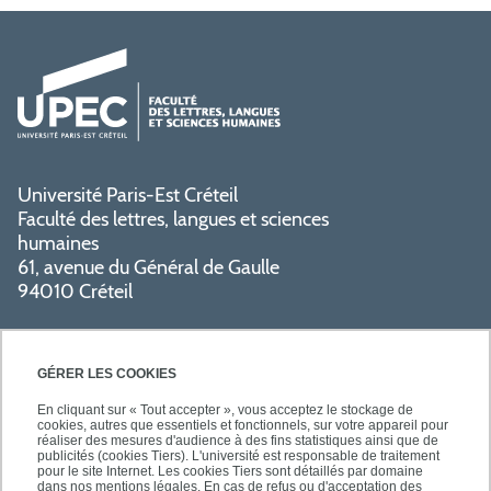
Université Paris-Est Créteil
Faculté des lettres, langues et sciences
humaines
61, avenue du Général de Gaulle
94010 Créteil
GÉRER LES COOKIES
En cliquant sur « Tout accepter », vous acceptez le stockage de
cookies, autres que essentiels et fonctionnels, sur votre appareil pour
réaliser des mesures d'audience à des fins statistiques ainsi que de
PRATIQUE
publicités (cookies Tiers). L'université est responsable de traitement
pour le site Internet. Les cookies Tiers sont détaillés par domaine
dans nos mentions légales. En cas de refus ou d'acceptation des