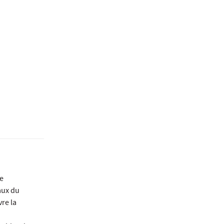
e
aux du
re la