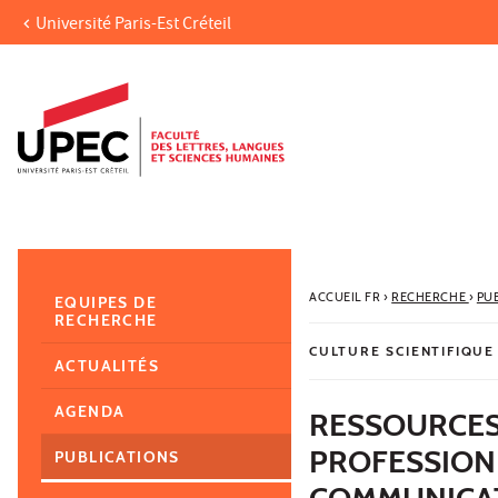
Université Paris-Est Créteil
Aller au contenu
Navigation
Accès directs
Recherche
Navigation secondaire
ACCUEIL FR
›
RECHERCHE
›
PU
EQUIPES DE
RECHERCHE
CULTURE SCIENTIFIQUE
ACTUALITÉS
AGENDA
RESSOURCES
PROFESSION
PUBLICATIONS
COMMUNICA