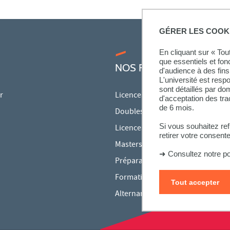
GÉRER LES COOK
En cliquant sur « To
que essentiels et fon
NOS FORMATIONS
d'audience à des fins 
L'université est resp
sont détaillés par d
r
Licences
d'acceptation des tr
de 6 mois.
Doubles licences
Si vous souhaitez re
Licences pro
retirer votre consent
Masters
➜
Consultez notre po
Préparations aux concours
Formation continue
Tout accepter
Alternance