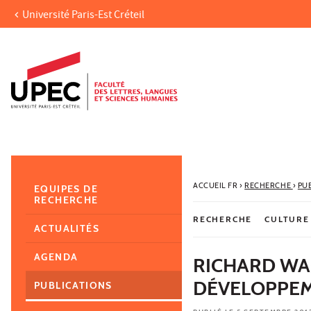
Université Paris-Est Créteil
Aller au contenu
Navigation
Accès directs
Recherche
Navigation secondaire
ACCUEIL FR
›
RECHERCHE
›
PU
EQUIPES DE
RECHERCHE
RECHERCHE
CULTURE
ACTUALITÉS
AGENDA
RICHARD WA
DÉVELOPPEME
PUBLICATIONS