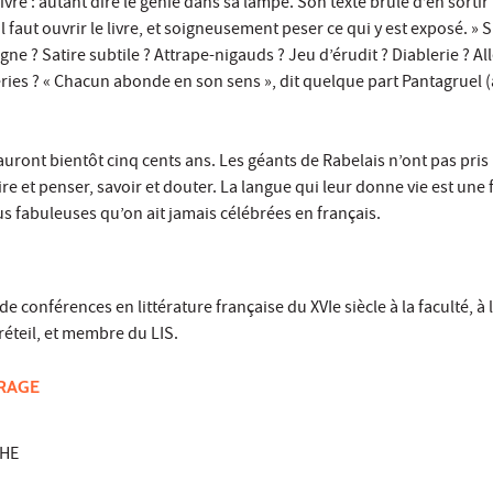
ivre : autant dire le génie dans sa lampe. Son texte brûle d’en sorti
il faut ouvrir le livre, et soigneusement peser ce qui y est exposé. » 
gne ? Satire subtile ? Attrape-nigauds ? Jeu d’érudit ? Diablerie ? Al
ies ? « Chacun abonde en son sens », dit quelque part Pantagruel (
uront bientôt cinq cents ans. Les géants de Rabelais n’ont pas pris
rire et penser, savoir et douter. La langue qui leur donne vie est une 
us fabuleuses qu’on ait jamais célébrées en français.
 de conférences en littérature française du XVIe siècle à la faculté, à
Créteil, et membre du LIS.
VRAGE
CHE