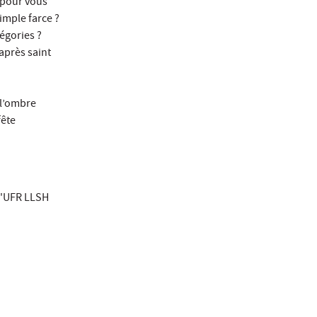
r pour vous
Simple farce ?
légories ?
après saint
 l’ombre
fête
 l'UFR LLSH