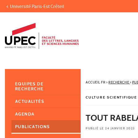
Université Paris-Est Créteil
Aller au contenu
Navigation
Accès directs
Recherche
Navigation secondaire
ACCUEIL FR
›
RECHERCHE
›
PU
EQUIPES DE
RECHERCHE
CULTURE SCIENTIFIQUE
ACTUALITÉS
AGENDA
TOUT RABEL
PUBLICATIONS
PUBLIÉ LE 24 JANVIER 2023