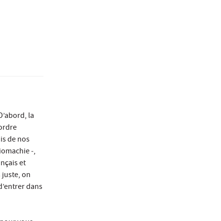
D’abord, la
 ordre
is de nos
iomachie ‒,
nçais et
 juste, on
d’entrer dans