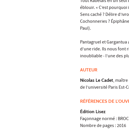
Tout Rabelais en un seul l
éblouir. « C’est pourquoi 
Sens caché ? Délire d’ivro
Cochonneries ? Épiphâner
Paul).
Pantagruel et Gargantua a
d’une ride. Ils nous font 
inoubliable ‒ l’une des pl
AUTEUR
Nicolas Le Cadet
, maître
de l’université Paris Est-
RÉFÉRENCES DE L'OU
Édition Lisez
Façonnage normé : BRO
Nombre de pages : 2016