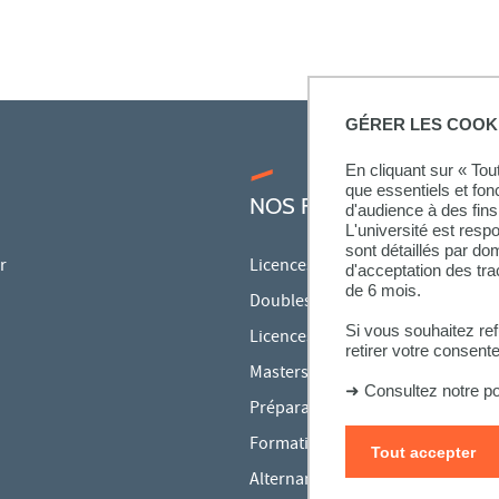
GÉRER LES COOK
En cliquant sur « To
que essentiels et fon
NOS FORMATIONS
d'audience à des fins 
L'université est resp
sont détaillés par d
r
Licences
d'acceptation des tr
de 6 mois.
Doubles licences
Si vous souhaitez re
Licences pro
retirer votre consent
Masters
➜
Consultez notre po
Préparations aux concours
Formation continue
Tout accepter
Alternance