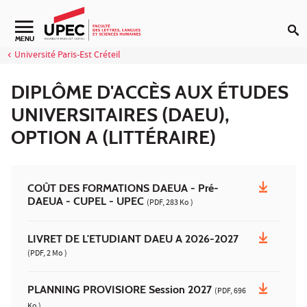
Aller au contenu
Navigation secondaire
MENU
Université Paris-Est Créteil
DIPLÔME D'ACCÈS AUX ÉTUDES
UNIVERSITAIRES (DAEU),
OPTION A (LITTÉRAIRE)
COÛT DES FORMATIONS DAEUA - Pré-
DAEUA - CUPEL - UPEC
(PDF, 283 Ko )
LIVRET DE L'ETUDIANT DAEU A 2026-2027
(PDF, 2 Mo )
PLANNING PROVISIORE Session 2027
(PDF, 696
Ko )