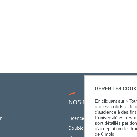
GÉRER LES COOK
En cliquant sur « To
NOS FORMATIONS
que essentiels et fon
d'audience à des fins 
L'université est resp
r
Licences
sont détaillés par d
Doubles licences
d'acceptation des tr
de 6 mois.