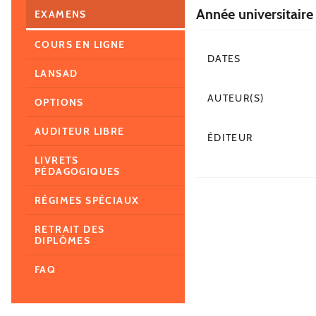
Année universitaire
EXAMENS
COURS EN LIGNE
DATES
LANSAD
AUTEUR(S)
OPTIONS
AUDITEUR LIBRE
ÉDITEUR
LIVRETS
PÉDAGOGIQUES
RÉGIMES SPÉCIAUX
RETRAIT DES
DIPLÔMES
FAQ