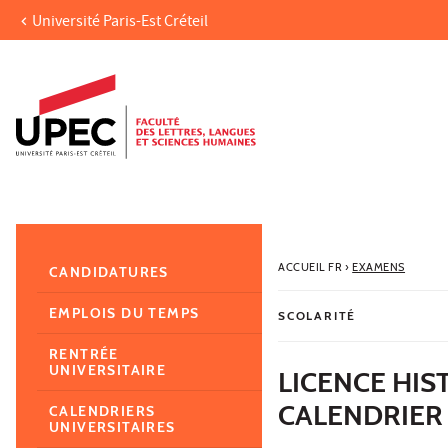
Université Paris-Est Créteil
Aller au contenu
Navigation
Accès directs
Recherche
Navigation secondaire
ACCUEIL FR
›
EXAMENS
CANDIDATURES
EMPLOIS DU TEMPS
SCOLARITÉ
RENTRÉE
UNIVERSITAIRE
LICENCE HIS
CALENDRIER
CALENDRIERS
UNIVERSITAIRES