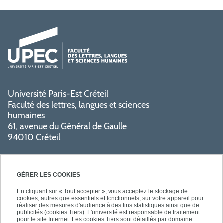
Université Paris-Est Créteil
Faculté des lettres, langues et sciences
humaines
61, avenue du Général de Gaulle
94010 Créteil
GÉRER LES COOKIES
En cliquant sur « Tout accepter », vous acceptez le stockage de
cookies, autres que essentiels et fonctionnels, sur votre appareil pour
réaliser des mesures d'audience à des fins statistiques ainsi que de
PRATIQUE
publicités (cookies Tiers). L'université est responsable de traitement
pour le site Internet. Les cookies Tiers sont détaillés par domaine