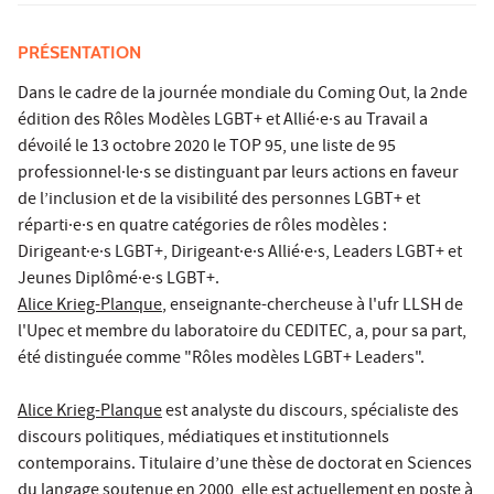
PRÉSENTATION
Dans le cadre de la journée mondiale du Coming Out, la 2nde
édition des Rôles Modèles LGBT+ et Allié·e·s au Travail a
dévoilé le 13 octobre 2020 le TOP 95, une liste de 95
professionnel·le·s se distinguant par leurs actions en faveur
de l’inclusion et de la visibilité des personnes LGBT+ et
réparti·e·s en quatre catégories de rôles modèles :
Dirigeant·e·s LGBT+, Dirigeant·e·s Allié·e·s, Leaders LGBT+ et
Jeunes Diplômé·e·s LGBT+.
Alice Krieg-Planque
, enseignante-chercheuse à l'ufr LLSH de
l'Upec et membre du laboratoire du CEDITEC, a, pour sa part,
été distinguée comme "Rôles modèles LGBT+ Leaders".
Alice Krieg-Planque
est analyste du discours, spécialiste des
discours politiques, médiatiques et institutionnels
contemporains. Titulaire d’une thèse de doctorat en Sciences
du langage soutenue en 2000, elle est actuellement en poste à