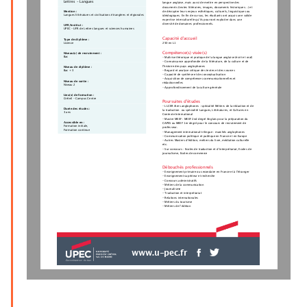
Lettres - Langues
langue anglaise, mais aussi de mettre en perspective des
documents (textes littéraires, images, documents historiques...) et
de décrypter leurs enjeux esthétiques, culturels, linguistiques ou
Mention :
Langues littératures et civilisations étrangères et régionales
idéologiques. En fin de cursus, les étudiants ont acquis une solide
expertise interculturelle qu’ils pourront exploiter dans une
diversité de domaines professionnels.
UFR/Institut :
UPEC - UFR de Lettres langues et sciences humaines
Capacité d'accueil
Type de diplôme :
Licence
250 en L1
Compétence(s) visée(s)
Niveau(x) de recrutement :
Bac
- Maîtrise théorique et pratique de la langue anglaise (écrit et oral)
- Connaissance approfondie de la littérature, de la culture et de
l'histoire des pays anglophones
Niveau de diplôme :
- Regard et analyse critique des textes et des sources
Bac + 3
- Capacité de synthèse et de conceptualisation
- Acquisition de compétences communicationnelles et
Niveau de sortie :
rédactionnelles
Niveau 2
- Approfondissement de la culture générale
Lieu(x) de formation :
Créteil - Campus Centre
Poursuites d'études
- LLCER Aires anglophones : spécialité Métiers de la rédaction et de
Durée des études :
la traduction  ou spécialité Langues, Littératures, et Cultures en
3 ans
Contexte International
- Master MEEF : MEEF 2nd degré Anglais pour la préparation du
Accessible en :
CAPES ou MEEF 1er degré pour le concours de recrutement de
Formation initiale,
professeur.
Formation continue
- Management international trilingue : marchés anglophones
- Communication politique et publique en France et en Europe
- Autres Masters d'édition, métiers du livre, médiation culturelle
etc.
- Sur concours : Ecoles de traduction et d’interprétariat, Ecoles de
journalisme, Ecoles de commerce
Débouchés professionnels
- Enseignement primaire ou secondaire en France et à l'étranger
- Enseignement supérieur et recherche
- Concours administratifs
- Métiers de la communication
- Journalisme
- Traduction et interprétariat
- Relations internationales
- Métiers du tourisme
- Métiers de l’édition
www.u-pec.fr