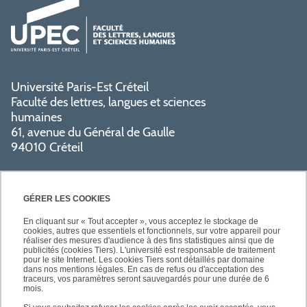
Université Paris-Est Créteil
Faculté des lettres, langues et sciences
humaines
61, avenue du Général de Gaulle
94010 Créteil
GÉRER LES COOKIES
En cliquant sur « Tout accepter », vous acceptez le stockage de
cookies, autres que essentiels et fonctionnels, sur votre appareil pour
réaliser des mesures d'audience à des fins statistiques ainsi que de
PRATIQUE
publicités (cookies Tiers). L'université est responsable de traitement
pour le site Internet. Les cookies Tiers sont détaillés par domaine
dans nos mentions légales. En cas de refus ou d'acceptation des
traceurs, vos paramètres seront sauvegardés pour une durée de 6
NOS FORMATIONS
mois.