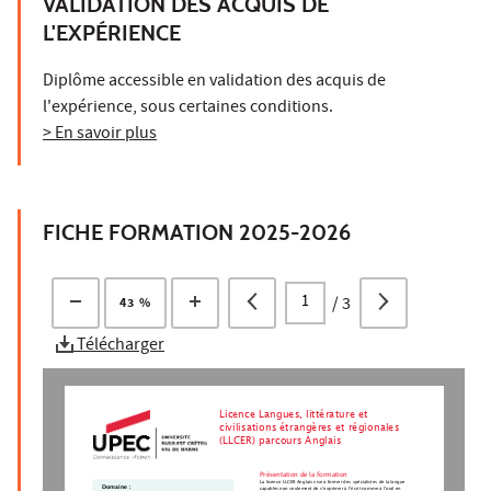
VALIDATION DES ACQUIS DE
L'EXPÉRIENCE
Diplôme accessible en validation des acquis de
l'expérience, sous certaines conditions.
> En savoir plus
FICHE FORMATION 2025-2026
/
3
43 %
Télécharger
Licence Langues, littérature et
civilisations étrangères et régionales
(LLCER) parcours Anglais
Présentation de la formation
La licence LLCER Anglais vise à former des spécialistes de la langue
Domaine :
capables non seulement de s’exprimer à l’écrit comme à l’oral en