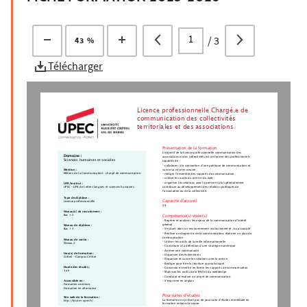
/
3
43 %
Télécharger
Licence professionnelle Chargé.e de
communication des collectivités
territoriales et des associations
Présentation de la formation
L’objectif de la licence professionnelle communication des
Domaine :
associations et des collectivités est de former des professionnels
Sciences humaines et sociales
capables de :
- collaborer à la conception d’une politique de communication et
suivre sa mise en oeuvre ;
Mention :
Métiers de la Communication : chargé de communication
- rédiger l’ensemble des supports de communication ;
- utiliser les outils du print et du web ;
- organiser les relations avec la presse et plus généralement
UFR/Institut :
contribuer au développement des relations publiques de
UPEC - UFR de Lettres langues et sciences humaines
l’association ou de la collectivité.
Type de diplôme :
Capacité d'accueil
Licence professionnelle
24
Niveau(x) de recrutement :
Bac + 2
Compétence(s) visée(s)
- Repérer et analyser les enjeux de la communication d'intérêt
général
Niveau de diplôme :
- Se situer dans un environnement institutionnel et /ou associatif
Bac + 3
- Réaliser un diagnostic de la communication, élaborer un plan de
communication
Niveau de sortie :
- Utiliser les outils de la veille informationnelle
Niveau 2
- Contribuer à la définition d’une stratégie numérique
- Animer une communauté
Lieu(x) de formation :
- Organiser des événements
Créteil - Campus Centre
- Organiser et suivre les relations avec la presse
- Rédiger pour être lu (écriture journalistique)
Durée des études :
- Concevoir et mettre en forme les supports de communication
1 an
- Maîtriser les outils de la PAO et du webdesign
- Conduire et évaluer un projet de communication
- S'exprimer en anglais
Accessible en :
Formation continue,
Formation en alternance
Poursuites d'études
Site web de la formation :
La formation ne prévoit pas de poursuite d’études immédiate en
http://lpcom-upec.fr/
formation initiale classique.