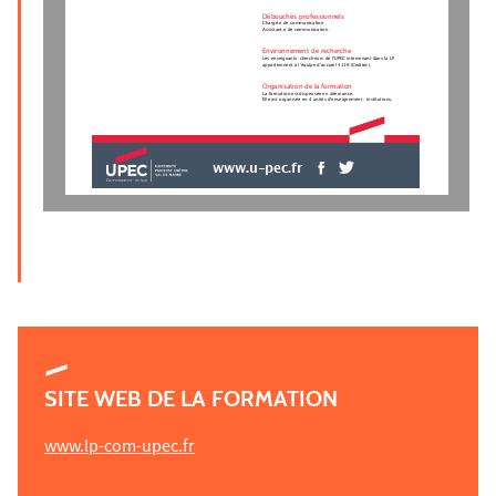
Débouchés professionnels
Chargé.e de communication
Assistant.e de communication
Environnement de recherche
Les enseignants-chercheurs de l'UPEC intervenant dans la LP
appartiennent à l’équipe d’accueil 3119 (Ceditec).
Organisation de la formation
La formation est dispensée en alternance.
Elle est organisée en 4 unités d'enseignement : Institutions,
www.u-pec.fr
SITE WEB DE LA FORMATION
www.lp-com-upec.fr