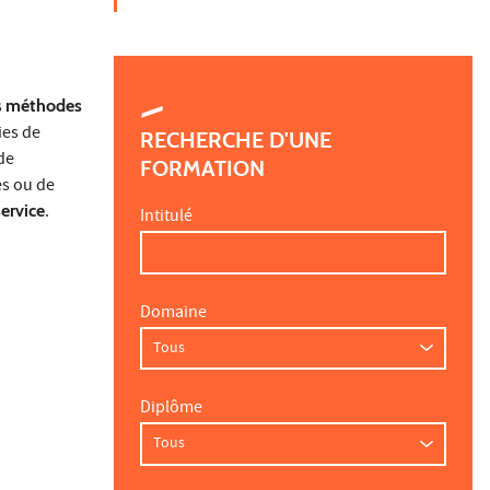
s
méthodes
ies de
RECHERCHE D'UNE
 de
FORMATION
es ou de
ervice
.
Intitulé
Domaine
Diplôme