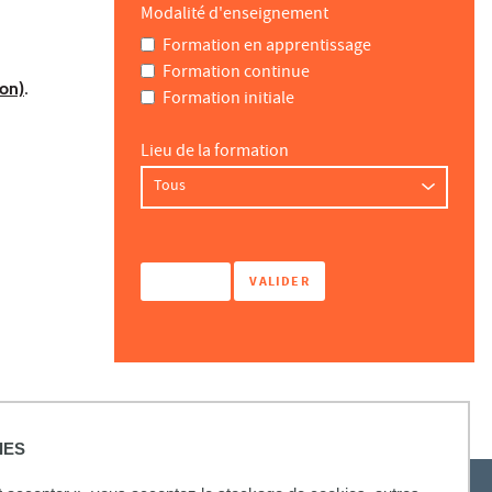
Modalité d'enseignement
Formation en apprentissage
Formation continue
ion)
.
Formation initiale
Lieu de la formation
IES