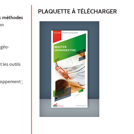
PLAQUETTE À TÉLÉCHARGER
s
méthodes
on
 géo-
 les outils
eloppement ;