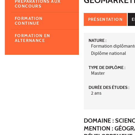
PRÉPARATIONS AUX
CONCOURS
FORMATION
PRÉSENTATION
E
CONTINUE
FORMATION EN
NATURE :
ALTERNANCE
Formation diplômant
Diplôme national
TYPE DE DIPLÔME :
Master
DURÉE DES ÉTUDES :
2 ans
DOMAINE : SCIEN
MENTION : GÉOGR