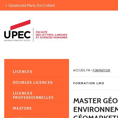
Université Paris-Est Créteil
Aller au contenu
Navigation
Accès directs
Recherche
Navigation secondaire
ACCUEIL FR
›
FORMATION
LICENCES
DOUBLES LICENCES
FORMATION LMD
LICENCES
PROFESSIONNELLES
MASTER GÉO
ENVIRONNEM
MASTERS
GÉOMARKET