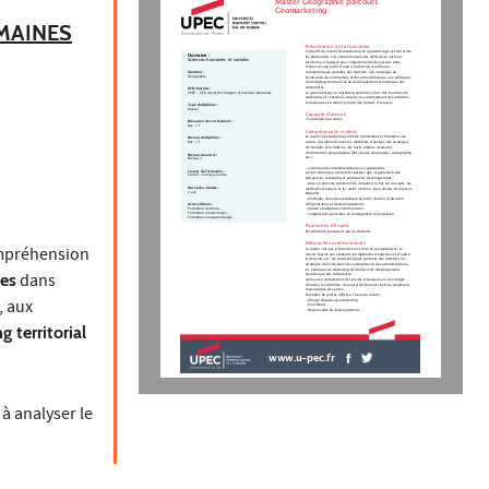
Master Géographie parcours
Géomarketing
UMAINES
Présentation de la formation
L’objectif du master Géomarketing en apprentissage est de former
Domaine :
les étudiant(e)s à la compréhension des différences entre les
Sciences humaines et sociales
territoires, à l'analyse des comportements des acteurs dans
l'espace et aux outils d'aide à la décision relatifs aux
caractéristiques spatiales des marchés, aux stratégies de
Mention :
Géographie
localisation des entreprises et des administrations, aux politiques
de marketing territorial et de développement économique des
collectivités.
UFR/Institut :
Le géomarketing ou marketing spatial est l’une des branches du
UPEC - UFR de Lettres langues et sciences humaines
marketing, et consiste à analyser le comportement des individus
économiques en tenant compte des notions d’espaces.
Type de diplôme :
Master
Capacité d'accueil
15 étudiants par année
Niveau(x) de recrutement :
Bac + 3
Compétence(s) visée(s)
Le master Géomarketing combine étroitement la formation aux
Niveau de diplôme :
savoirs disciplinaires avec les méthodes d’analyse des stratégies
Bac + 5
territoriales et la maîtrise des outils métiers (systèmes
d’information géographique [SIG], bases de données, cartographie,
Niveau de sortie :
etc.) :
Niveau 1
- connaissances interdisciplinaires en géographie
Lieu(x) de formation :
socioéconomique, économie spatiale, géo-organisation des
Créteil - Campus Centre
entreprises, marketing et politique de développement ;
- mise en place de solutions SIG incluant à la fois les concepts, les
Durée des études :
méthodes d’analyse et les outils (comme : Geoconcept, ArcView et
2 ans
Mapinfo);
- méthodes d’analyse statistique et outils d’aide à la décision
d’implantation et de développement ;
Accessible en :
Formation continue,
- études stratégiques commerciales ;
Formation en alternance,
- compétences générales en management et en gestion.
Formation en apprentissage
Poursuites d'études
Possibilité de poursuivre par un doctorat.
Débouchés professionnels
ompréhension
Le métier visé par la formation est celui de géomarketeur. Le
master fournit aux étudiants les méthodes d’expertise et d’aide à
la décision sur : les caractéristiques spatiales des marchés, les
stratégies de localisation des entreprises et des administrations,
les politiques de marketing territorial et de développement
es
dans
économique des collectivités.
Après avoir débuté dans des postes d’analystes ou de chargés
d’études, les diplômés du master deviennent chefs de projet puis
responsables de service.
Exemples de postes offerts à l’issue du master :
, aux
- Chargé d’études géomarketing
- Consultant
- Responsable du développement
 territorial
www.u-pec.fr
à analyser le